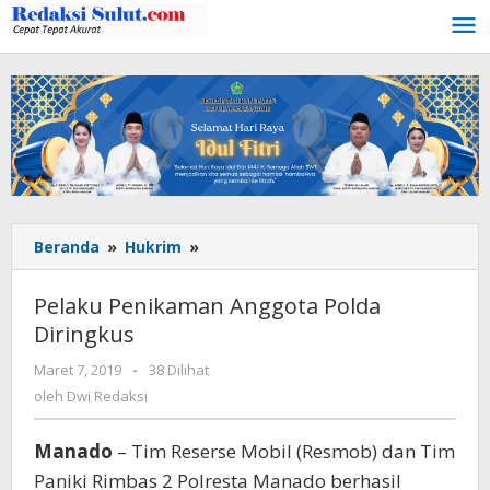
Lewati
ke
konten
Beranda
»
Hukrim
»
Pelaku
Penikaman
Anggota
Pelaku Penikaman Anggota Polda
Polda
Diringkus
Diringkus
Maret 7, 2019
oleh
-
38 Dilihat
Dwi
oleh
Dwi Redaksi
Redaksi
Manado
– Tim Reserse Mobil (Resmob) dan Tim
Paniki Rimbas 2 Polresta Manado berhasil