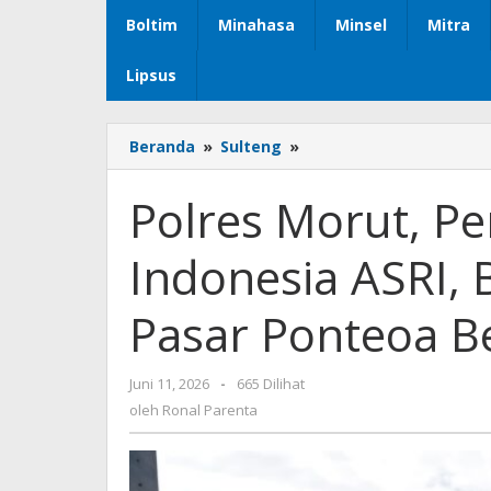
Boltim
Minahasa
Minsel
Mitra
Lipsus
Beranda
»
Sulteng
»
Polres
Morut,
Pemda
Polres Morut, P
Dan
TNI
Indonesia ASRI,
Gerakan
Indonesia
ASRI,
Pasar Ponteoa B
Bersihkan
Sampah
di
Juni 11, 2026
oleh
-
665 Dilihat
Pasar
Ronal
oleh
Ronal Parenta
Ponteoa
Parenta
Beteleme