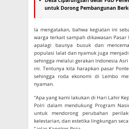
Desa Ciparungsari Gelar FGD Pene
untuk Dorong Pembangunan Berk
Ia mengatakan, bahwa kegiatan ini se
warga terkait sampah dikawasan Pasar
apalagi baunya busuk dan mencemari
populasi lalat dan nyamuk juga menjadi
sehingga melalui gerakan Indonesia As
ini. Tentunya kita harapkan pasar Pont
sehingga roda ekonomi di Lembo mela
nyaman.
“Apa yang kami lakukan di Hari Lahir Ke
Polri dalam mendukung Program Nasio
untuk mendorong perubahan perilak
kelestarian, dan estetika lingkungan sec
” jelas Kapolres Reza.