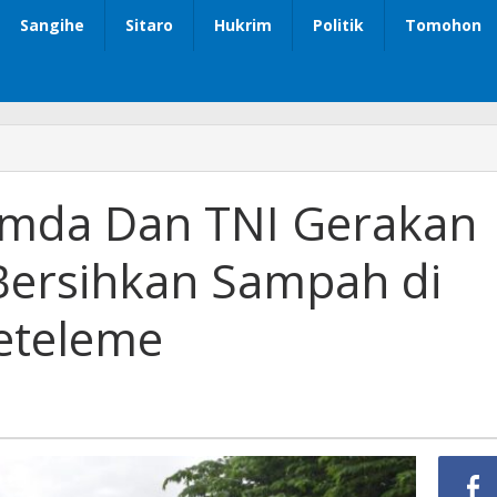
Sangihe
Sitaro
Hukrim
Politik
Tomohon
emda Dan TNI Gerakan
 Bersihkan Sampah di
eteleme