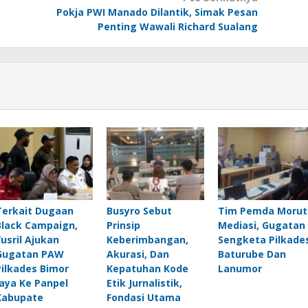
Pokja PWI Manado Dilantik, Simak Pesan
Penting Wawali Richard Sualang
Terkait Dugaan
Busyro Sebut
Tim Pemda Morut
Black Campaign,
Prinsip
Mediasi, Gugatan
Yusril Ajukan
Keberimbangan,
Sengketa Pilkade
Gugatan PAW
Akurasi, Dan
Baturube Dan
Pilkades Bimor
Kepatuhan Kode
Lanumor
Jaya Ke Panpel
Etik Jurnalistik,
Kabupate
Fondasi Utama