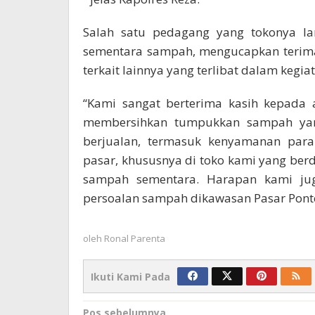
Salah satu pedagang yang tokonya l
sementara sampah, mengucapkan terima 
terkait lainnya yang terlibat dalam kegia
“Kami sangat berterima kasih kepada 
membersihkan tumpukkan sampah ya
berjualan, termasuk kenyamanan para
pasar, khususnya di toko kami yang b
sampah sementara. Harapan kami ju
persoalan sampah dikawasan Pasar Ponteo
oleh
Ronal Parenta
Ikuti Kami Pada
Navigasi
Pos sebelumnya