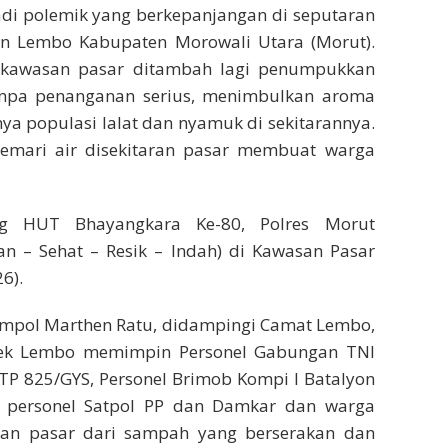
di polemik yang berkepanjangan di seputaran
n Lembo Kabupaten Morowali Utara (Morut).
ikawasan pasar ditambah lagi penumpukkan
npa penanganan serius, menimbulkan aroma
a populasi lalat dan nyamuk di sekitarannya.
mari air disekitaran pasar membuat warga
ng HUT Bhayangkara Ke-80, Polres Morut
n – Sehat – Resik – Indah) di Kawasan Pasar
6).
ompol Marthen Ratu, didampingi Camat Lembo,
sek Lembo memimpin Personel Gabungan TNI
 TP 825/GYS, Personel Brimob Kompi I Batalyon
rta personel Satpol PP dan Damkar dan warga
kan pasar dari sampah yang berserakan dan