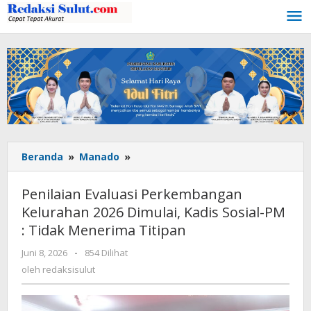
Lewati
ke
konten
Beranda
»
Manado
»
Penilaian
Evaluasi
Perkembangan
Penilaian Evaluasi Perkembangan
Kelurahan
Kelurahan 2026 Dimulai, Kadis Sosial-PM
2026
: Tidak Menerima Titipan
Dimulai,
Kadis
Juni 8, 2026
oleh
-
854 Dilihat
Sosial-
redaksisulut
oleh
redaksisulut
PM
:
Tidak