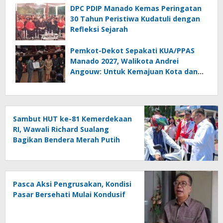
Keimigrasian
DPC PDIP Manado Kemas Peringatan
30 Tahun Peristiwa Kudatuli dengan
Refleksi Sejarah
Pemkot-Dekot Sepakati KUA/PPAS
Manado 2027, Walikota Andrei
Angouw: Untuk Kemajuan Kota dan
Kesejahteraan Masyarakat
Sambut HUT ke-81 Kemerdekaan
RI, Wawali Richard Sualang
Bagikan Bendera Merah Putih
kepada Masyarakat
Pasca Aksi Pengrusakan, Kondisi
Pasar Bersehati Mulai Kondusif