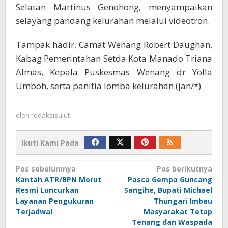
Selatan Martinus Genohong, menyampaikan
selayang pandang kelurahan melalui videotron.
Tampak hadir, Camat Wenang Robert Daughan,
Kabag Pemerintahan Setda Kota Manado Triana
Almas, Kepala Puskesmas Wenang dr Yolla
Umboh, serta panitia lomba kelurahan.(jan/*)
oleh
redaksisulut
Ikuti Kami Pada
Navigasi
Pos sebelumnya
Pos berikutnya
Kantah ATR/BPN Morut
Pasca Gempa Guncang
pos
Resmi Luncurkan
Sangihe, Bupati Michael
Layanan Pengukuran
Thungari Imbau
Terjadwal
Masyarakat Tetap
Tenang dan Waspada