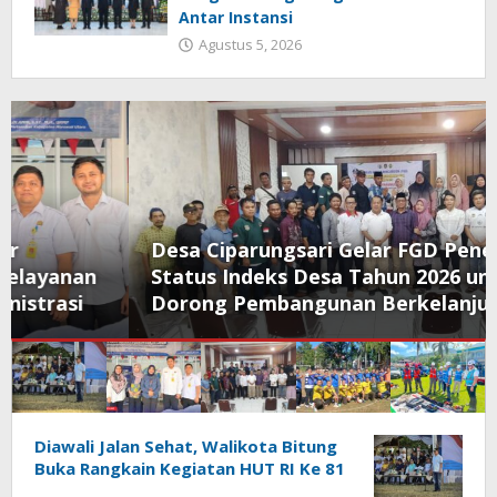
Antar Instansi
Agustus 5, 2026
Desa Ciparungsari Gelar FGD Penetapan
Status Indeks Desa Tahun 2026 untuk
Dorong Pembangunan Berkelanjutan
Redaksisulut.com
Diawali Jalan Sehat, Walikota Bitung
Buka Rangkain Kegiatan HUT RI Ke 81