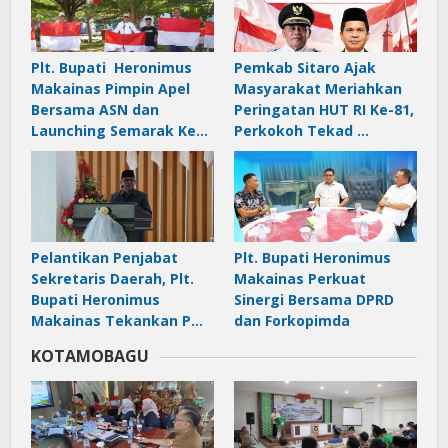
Plt. Bupati Heronimus
Pemkab Sitaro Ajak
Makainas Pimpin Apel
Masyarakat Meriahkan
Bersama ASN dan
Peringatan HUT RI Ke-81,
Launching Semarak Ke…
Perkokoh Tekad …
Pelantikan Penjabat
Plt. Bupati Heronimus
Sekretaris Daerah, Plt.
Makainas Perkuat
Bupati Heronimus
Sinergi Bersama DPRD
Makainas Tekankan P…
dan Forkopimda
KOTAMOBAGU