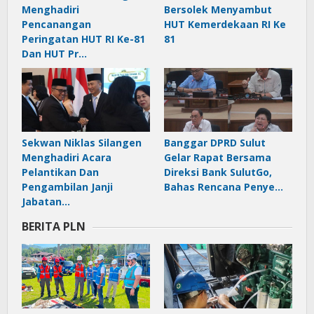
Menghadiri
Bersolek Menyambut
Pencanangan
HUT Kemerdekaan RI Ke
Peringatan HUT RI Ke-81
81
Dan HUT Pr…
Sekwan Niklas Silangen
Banggar DPRD Sulut
Menghadiri Acara
Gelar Rapat Bersama
Pelantikan Dan
Direksi Bank SulutGo,
Pengambilan Janji
Bahas Rencana Penye…
Jabatan…
BERITA PLN