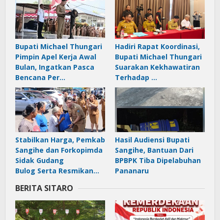
Bupati Michael Thungari
Hadiri Rapat Koordinasi,
Pimpin Apel Kerja Awal
Bupati Michael Thungari
Bulan, Ingatkan Pasca
Suarakan Kekhawatiran
Bencana Per…
Terhadap …
Stabilkan Harga, Pemkab
Hasil Audiensi Bupati
Sangihe dan Forkopimda
Sangihe, Bantuan Dari
Sidak Gudang
BPBPK Tiba Dipelabuhan
Bulog Serta Resmikan…
Pananaru
BERITA SITARO