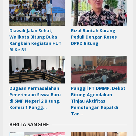
Diawali Jalan Sehat,
Rizal Bantah Kurang
Walikota Bitung Buka
Peduli Dengan Reses
Rangkain Kegiatan HUT
DPRD Bitung
RI Ke 81
Dugaan Permasalahan
Panggil PT DMMP, Dekot
Penerimaan Siswa Baru
Bitung Agendakan
di SMP Negeri 2 Bitung,
Tinjau Aktifitas
Komisi 1 Pangg…
Pemotongan Kapal di
Tan…
BERITA SANGIHE