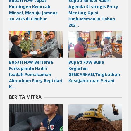
Bupati FDW Lepas
Bupati Minsel Hadiri
Kontingen Kwarcab
Agenda Strategis Entry
Minsel, Menuju Jamnas
Meeting Opini
XII 2026 di Cibubur
Ombudsman RI Tahun
202…
Bupati FDW Bersama
Bupati FDW Buka
Forkopimda Hadiri
Kegiatan
Ibadah Pemakaman
GENCARKAN,Tingkatkan
Almarhum Farry Repi dari
Kesejahteraan Petani
K…
BERITA MITRA