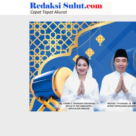
Lewati
ke
konten