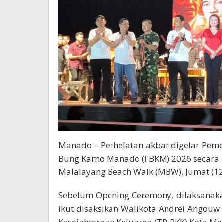
Manado – Perhelatan akbar digelar Peme
Bung Karno Manado (FBKM) 2026 secara r
Malalayang Beach Walk (MBW), Jumat (12
Sebelum Opening Ceremony, dilaksanaka
ikut disaksikan Walikota Andrei Ango
Kesejahteraan Keluarga (TP-PKK) Kota Ma