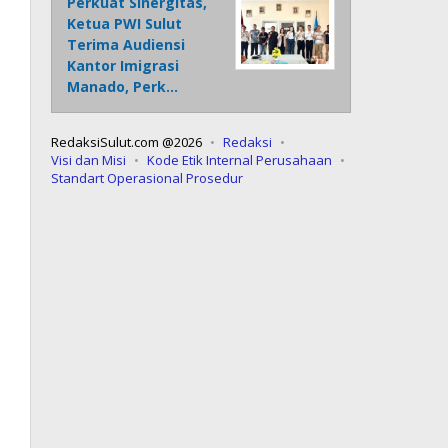
Perkuat Sinergitas,
Ketua PWI Sulut
Terima Audiensi
Kantor Imigrasi
Manado, Perk…
RedaksiSulut.com @2026
Redaksi
Visi dan Misi
Kode Etik Internal Perusahaan
Standart Operasional Prosedur