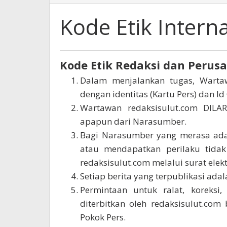
Etik
Internal
Kode Etik Intern
Perusahaan
September
Kode Etik Redaksi dan Perus
3,
Dalam menjalankan tugas, Wartaw
2016
oleh
dengan identitas (Kartu Pers) dan I
redaksisulut
Wartawan redaksisulut.com DI
apapun dari Narasumber.
Bagi Narasumber yang merasa ada 
atau mendapatkan perilaku tidak
redaksisulut.com melalui surat elek
Setiap berita yang terpublikasi ada
Permintaan untuk ralat, koreksi,
diterbitkan oleh redaksisulut.co
Pokok Pers.