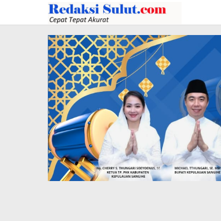
Lewati
ke
konten