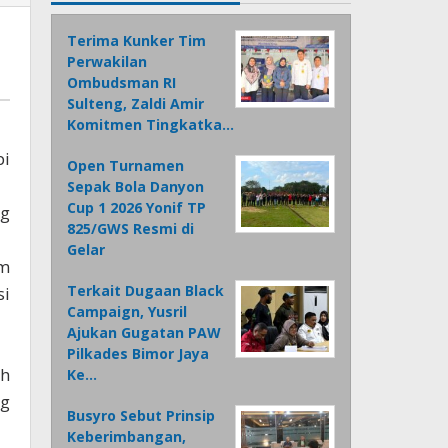
Terima Kunker Tim
Perwakilan
Ombudsman RI
Sulteng, Zaldi Amir
Komitmen Tingkatka…
pi
Open Turnamen
Sepak Bola Danyon
Cup 1 2026 Yonif TP
ng
825/GWS Resmi di
Gelar
om
Terkait Dugaan Black
si
Campaign, Yusril
Ajukan Gugatan PAW
Pilkades Bimor Jaya
ah
Ke…
ng
Busyro Sebut Prinsip
Keberimbangan,