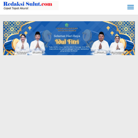
Lewati
ke
konten