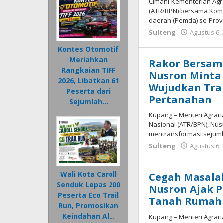
Cimahi-Kementerian Agr
(ATR/BPN) bersama Komi
daerah (Pemda) se-Prov
Sulteng
Agustus 6,
Kontes Otomotif
Meriahkan
Rakor Bersam
Rangkaian TIFF
Nusron Minta
2026, Libatkan 61
Wujudkan Tra
Peserta dari
Pertanahan
Sejumlah…
Kupang – Menteri Agrar
Nasional (ATR/BPN), Nu
mentransformasi sejuml
Sulteng
Agustus 6,
Wali Kota Caroll
Cegah Masalah
Senduk Lepas 200
Nusron Ajak P
Peserta Eco Trail
Tanah Rumah 
Run, Promosikan
Keindahan Al…
Kupang – Menteri Agrar