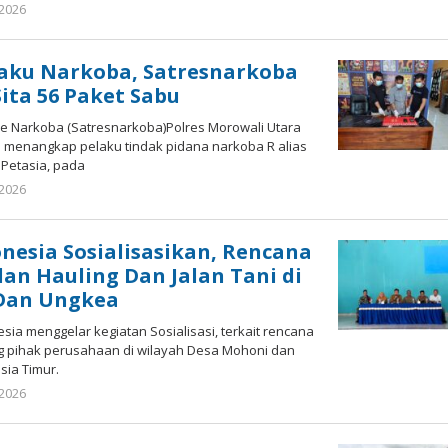
 2026
oleh
redaksisulut
laku Narkoba, Satresnarkoba
ita 56 Paket Sabu
 Narkoba (Satresnarkoba)Polres Morowali Utara
il menangkap pelaku tindak pidana narkoba R alias
 Petasia, pada
 2026
oleh
redaksisulut
onesia Sosialisasikan, Rencana
an Hauling Dan Jalan Tani di
Dan Ungkea
sia menggelar kegiatan Sosialisasi, terkait rencana
g pihak perusahaan di wilayah Desa Mohoni dan
ia Timur.
 2026
oleh
redaksisulut