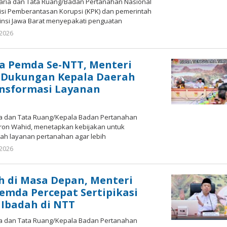
aria dan Tata Ruang/Badan Pertanahan Nasional
si Pemberantasan Korupsi (KPK) dan pemerintah
insi Jawa Barat menyepakati penguatan
 2026
oleh
redaksisulut
a Pemda Se-NTT, Menteri
 Dukungan Kepala Daerah
nsformasi Layanan
ia dan Tata Ruang/Kepala Badan Pertanahan
sron Wahid, menetapkan kebijakan untuk
ah layanan pertanahan agar lebih
 2026
oleh
redaksisulut
 di Masa Depan, Menteri
emda Percepat Sertipikasi
Ibadah di NTT
ia dan Tata Ruang/Kepala Badan Pertanahan