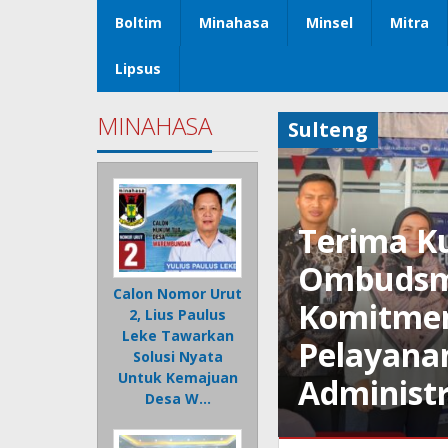
Boltim
Minahasa
Minsel
Mitra
Lipsus
MINAHASA
Sulteng
Terima K
Ombudsma
Calon Nomor Urut
Komitmen
2, Lius Paulus
Leke Tawarkan
Pelayana
Solusi Nyata
Untuk Kemajuan
Administr
Desa W…