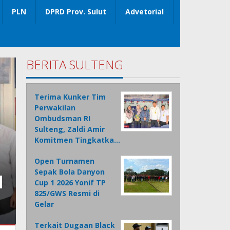
PLN
DPRD Prov. Sulut
Advetorial
BERITA SULTENG
Terima Kunker Tim
Perwakilan
Ombudsman RI
Sulteng, Zaldi Amir
Komitmen Tingkatka…
Open Turnamen
Sepak Bola Danyon
l
Cup 1 2026 Yonif TP
825/GWS Resmi di
Gelar
Terkait Dugaan Black