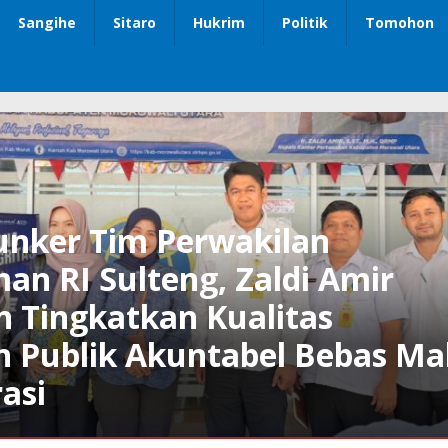
Sangihe
Sitaro
Hukrim
Politik
Tomohon
unker Tim Perwakilan
n RI Sulteng, Zaldi Amir
 Tingkatkan Kualitas
n Publik Akuntabel Bebas Ma
asi