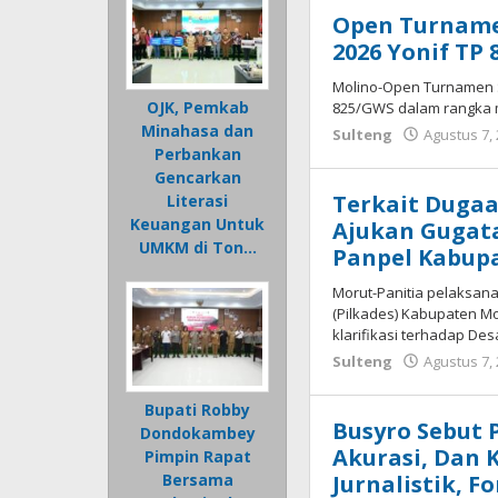
Sulteng
Open Turname
Agustus
2026 Yonif TP 
7,
2026
Molino-Open Turnamen S
OJK, Pemkab
oleh
825/GWS dalam rangka m
redaksisulut
Minahasa dan
Sulteng
Agustus 7,
Perbankan
Gencarkan
Terkait Dugaa
Literasi
Keuangan Untuk
Ajukan Gugata
UMKM di Ton…
Panpel Kabup
Morut-Panitia pelaksana
(Pilkades) Kabupaten Mo
klarifikasi terhadap D
Sulteng
Agustus 7,
Bupati Robby
Busyro Sebut 
Dondokambey
Akurasi, Dan 
Pimpin Rapat
Jurnalistik, 
Bersama