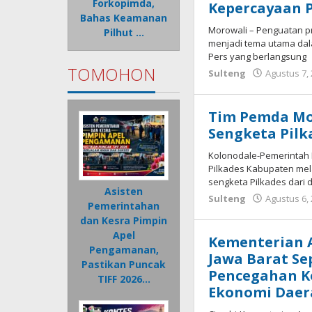
Forkopimda,
Kepercayaan 
Bahas Keamanan
Morowali – Penguatan p
Pilhut …
menjadi tema utama dal
Pers yang berlangsung
TOMOHON
Sulteng
Agustus 7,
Tim Pemda Mo
Sengketa Pil
Kolonodale-Pemerintah 
Pilkades Kabupaten mel
sengketa Pilkades dari 
Asisten
Sulteng
Agustus 6,
Pemerintahan
dan Kesra Pimpin
Apel
Kementerian 
Pengamanan,
Jawa Barat Se
Pastikan Puncak
Pencegahan K
TIFF 2026…
Ekonomi Daer