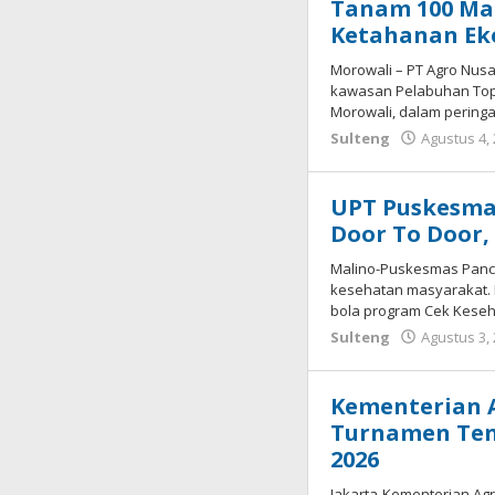
Tanam 100 Ma
Ketahanan Eko
Morowali – PT Agro Nus
kawasan Pelabuhan Top
Morowali, dalam pering
Sulteng
Agustus 4,
UPT Puskesma
Door To Door,
Malino-Puskesmas Panc
kesehatan masyarakat. L
bola program Cek Keseh
Sulteng
Agustus 3,
Kementerian A
Turnamen Teni
2026
Jakarta-Kementerian Ag