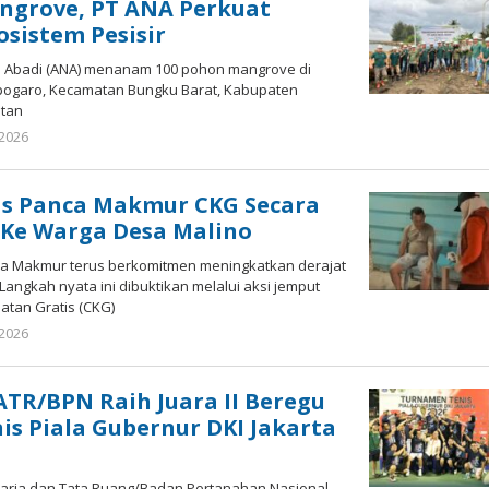
ngrove, PT ANA Perkuat
sistem Pesisir
a Abadi (ANA) menanam 100 pohon mangrove di
ogaro, Kecamatan Bungku Barat, Kabupaten
atan
 2026
oleh
redaksisulut
s Panca Makmur CKG Secara
 Ke Warga Desa Malino
a Makmur terus berkomitmen meningkatkan derajat
angkah nyata ini dibuktikan melalui aksi jemput
atan Gratis (CKG)
 2026
oleh
redaksisulut
TR/BPN Raih Juara II Beregu
s Piala Gubernur DKI Jakarta
raria dan Tata Ruang/Badan Pertanahan Nasional