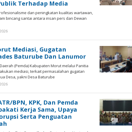
Publik Terhadap Media
rofesionalisme dan peningkatan kualitas wartawan,
am bincang santai antara insan pers dan Dewan
 2026
oleh
redaksisulut
rut Mediasi, Gugatan
kades Baturube Dan Lanumor
Daerah (Pemda) Kabupaten Morut melalui Panitia
akukan mediasi, terkait permasalahan gugatan
dua Desa, yakni Desa Baturube
 2026
oleh
redaksisulut
ATR/BPN, KPK, Dan Pemda
pakati Kerja Sama, Upaya
orupsi Serta Penguatan
ah