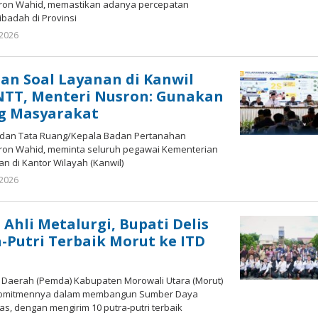
sron Wahid, memastikan adanya percepatan
ibadah di Provinsi
 2026
oleh
redaksisulut
an Soal Layanan di Kanwil
NTT, Menteri Nusron: Gunakan
g Masyarakat
 dan Tata Ruang/Kepala Badan Pertanahan
sron Wahid, meminta seluruh pegawai Kementerian
an di Kantor Wilayah (Kanwil)
 2026
oleh
redaksisulut
 Ahli Metalurgi, Bupati Delis
a-Putri Terbaik Morut ke ITD
Daerah (Pemda) Kabupaten Morowali Utara (Morut)
komitmennya dalam membangun Sumber Daya
as, dengan mengirim 10 putra-putri terbaik