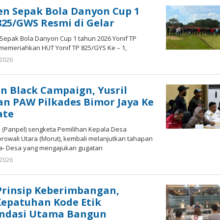
n Sepak Bola Danyon Cup 1
825/GWS Resmi di Gelar
epak Bola Danyon Cup 1 tahun 2026 Yonif TP
emeriahkan HUT Yonif TP 825/GYS Ke – 1,
 2026
oleh
redaksisulut
n Black Campaign, Yusril
n PAW Pilkades Bimor Jaya Ke
ate
 (Panpel) sengketa Pemilihan Kepala Desa
rowali Utara (Morut), kembali melanjutkan tahapan
esa- Desa yang mengajukan gugatan
 2026
oleh
redaksisulut
Prinsip Keberimbangan,
Kepatuhan Kode Etik
Fondasi Utama Bangun