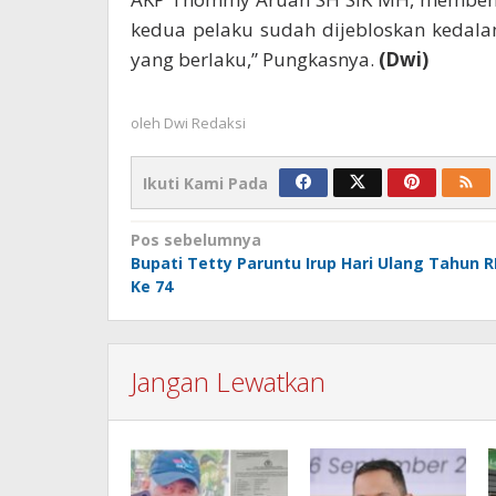
kedua pelaku sudah dijebloskan kedala
yang berlaku,” Pungkasnya.
(Dwi)
oleh
Dwi Redaksi
Ikuti Kami Pada
Navigasi
Pos sebelumnya
Bupati Tetty Paruntu Irup Hari Ulang Tahun R
pos
Ke 74
Jangan Lewatkan