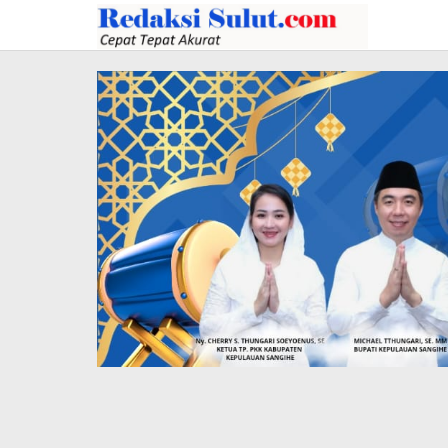
Lewati
ke
konten