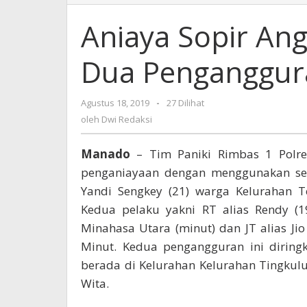
Sopir
Angkot
Aniaya Sopir An
Dengan
Parang,
Dua Penganggura
Dua
Pengangguran
Diringkus
Agustus 18, 2019
oleh
-
27 Dilihat
Tim
Dwi
oleh
Dwi Redaksi
Paniki
Redaksi
Manado
– Tim Paniki Rimbas 1 Polre
penganiayaan dengan menggunakan senj
Yandi Sengkey (21) warga Kelurahan T
Kedua pelaku yakni RT alias Rendy (
Minahasa Utara (minut) dan JT alias J
Minut. Kedua pengangguran ini diring
berada di Kelurahan Kelurahan Tingkulu
Wita.