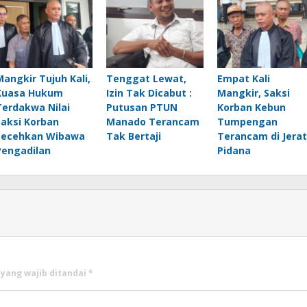
Mangkir Tujuh Kali,
Tenggat Lewat,
Empat Kali
Kuasa Hukum
Izin Tak Dicabut :
Mangkir, Saksi
Terdakwa Nilai
Putusan PTUN
Korban Kebun
Saksi Korban
Manado Terancam
Tumpengan
Lecehkan Wibawa
Tak Bertaji
Terancam di Jerat
Pengadilan
Pidana
 yang wajib ditandai
*