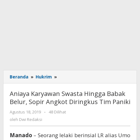
Beranda
»
Hukrim
»
Aniaya
Karyawan
Swasta
Aniaya Karyawan Swasta Hingga Babak
Hingga
Belur, Sopir Angkot Diringkus Tim Paniki
Babak
Belur,
Agustus 18, 2019
oleh
-
48 Dilihat
Sopir
Dwi
oleh
Dwi Redaksi
Angkot
Redaksi
Diringkus
Manado
– Seorang lelaki berinsial LR alias Umo
Tim