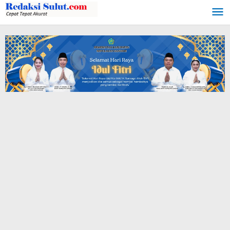
Lewati
ke
konten