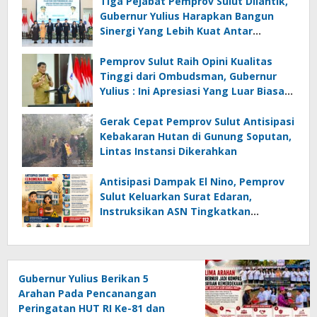
Tiga Pejabat Pemprov Sulut Dilantik,
Gubernur Yulius Harapkan Bangun
Sinergi Yang Lebih Kuat Antar
Instansi
Pemprov Sulut Raih Opini Kualitas
Tinggi dari Ombudsman, Gubernur
Yulius : Ini Apresiasi Yang Luar Biasa,
Tolak Ukur Pemerintah
Gerak Cepat Pemprov Sulut Antisipasi
Kebakaran Hutan di Gunung Soputan,
Lintas Instansi Dikerahkan
Antisipasi Dampak El Nino, Pemprov
Sulut Keluarkan Surat Edaran,
Instruksikan ASN Tingkatkan
Kewaspadaan Cegah Kebakaran
Gubernur Yulius Berikan 5
Arahan Pada Pencanangan
Peringatan HUT RI Ke-81 dan