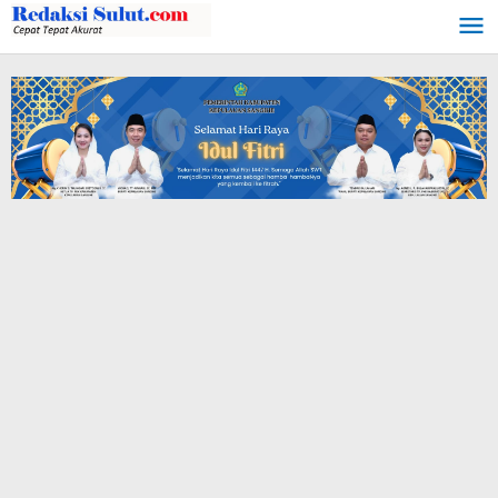
Lewati
ke
konten