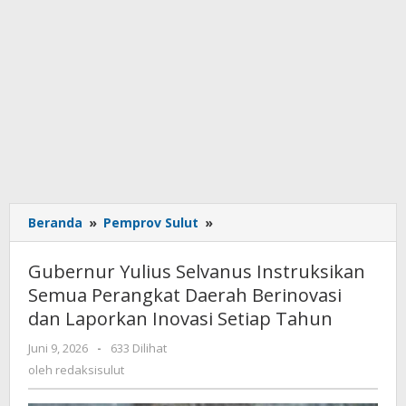
Beranda
»
Pemprov Sulut
»
Gubernur
Yulius
Selvanus
Gubernur Yulius Selvanus Instruksikan
Instruksikan
Semua Perangkat Daerah Berinovasi
Semua
dan Laporkan Inovasi Setiap Tahun
Perangkat
Daerah
Juni 9, 2026
oleh
-
633 Dilihat
Berinovasi
redaksisulut
oleh
redaksisulut
dan
Laporkan