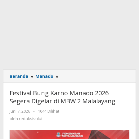
Beranda
»
Manado
»
Festival
Bung
Karno
Festival Bung Karno Manado 2026
Manado
Segera Digelar di MBW 2 Malalayang
2026
Segera
Juni 7, 2026
oleh
-
1044 Dilihat
Digelar
redaksisulut
oleh
redaksisulut
di
MBW
2