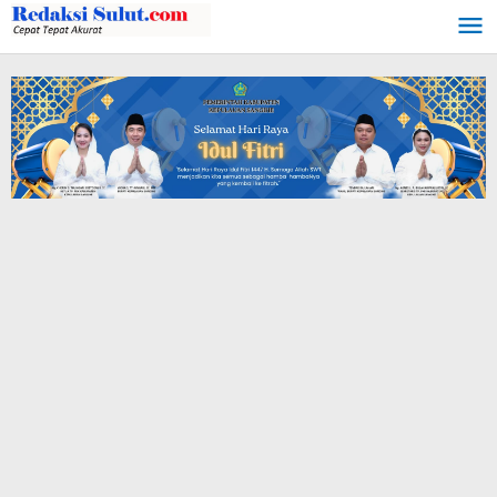
Lewati
ke
konten