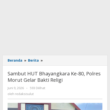
Beranda
»
Berita
»
Sambut
HUT
Bhayangkara
Sambut HUT Bhayangkara Ke-80, Polres
Ke-
Morut Gelar Bakti Religi
80,
Polres
Juni 9, 2026
oleh
-
593 Dilihat
Morut
redaksisulut
oleh
redaksisulut
Gelar
Bakti
Religi