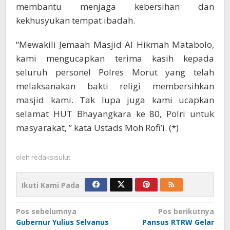
membantu menjaga kebersihan dan
kekhusyukan tempat ibadah.
“Mewakili Jemaah Masjid Al Hikmah Matabolo,
kami mengucapkan terima kasih kepada
seluruh personel Polres Morut yang telah
melaksanakan bakti religi membersihkan
masjid kami. Tak lupa juga kami ucapkan
selamat HUT Bhayangkara ke 80, Polri untuk
masyarakat, ” kata Ustads Moh Rofi’i. (*)
oleh
redaksisulut
Ikuti Kami Pada
Navigasi
Pos sebelumnya
Pos berikutnya
Gubernur Yulius Selvanus
Pansus RTRW Gelar
pos