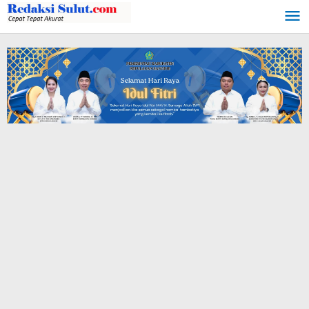
Lewati
ke
konten