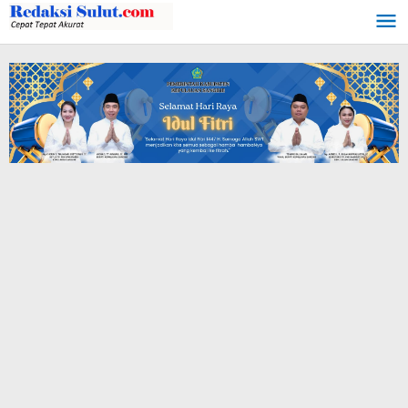
Lewati
ke
konten