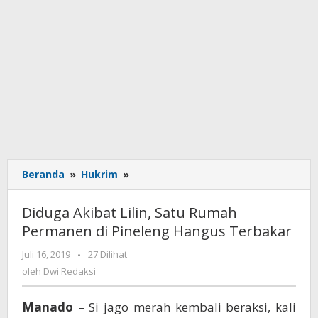
Beranda
»
Hukrim
»
Diduga
Akibat
Lilin,
Diduga Akibat Lilin, Satu Rumah
Satu
Permanen di Pineleng Hangus Terbakar
Rumah
Permanen
Juli 16, 2019
oleh
-
27 Dilihat
di
Dwi
oleh
Dwi Redaksi
Pineleng
Redaksi
Hangus
Manado
– Si jago merah kembali beraksi, kali
Terbakar