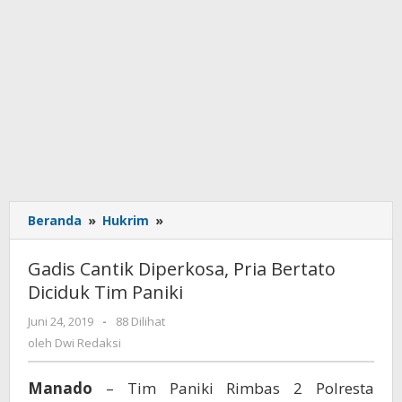
Beranda
»
Hukrim
»
Gadis
Cantik
Diperkosa,
Gadis Cantik Diperkosa, Pria Bertato
Pria
Diciduk Tim Paniki
Bertato
Diciduk
Juni 24, 2019
oleh
-
88 Dilihat
Tim
Dwi
oleh
Dwi Redaksi
Paniki
Redaksi
Manado
– Tim Paniki Rimbas 2 Polresta