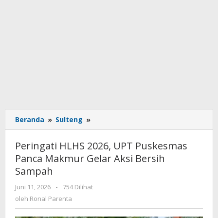
Beranda
»
Sulteng
»
Peringati
HLHS
2026,
Peringati HLHS 2026, UPT Puskesmas
UPT
Panca Makmur Gelar Aksi Bersih
Puskesmas
Sampah
Panca
Makmur
Juni 11, 2026
oleh
-
754 Dilihat
Gelar
Ronal
oleh
Ronal Parenta
Aksi
Parenta
Bersih