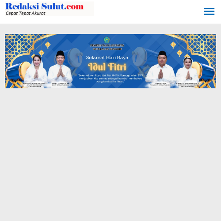
Lewati
ke
konten