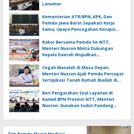
Lanumor
Kementerian ATR/BPN, KPK, Dan
Pemda Jawa Barat Sepakati Kerja
Sama, Upaya Pencegahan Korupsi
Serta Penguatan Ekonomi Daerah
Rakor Bersama Pemda Se-NTT,
Menteri Nusron Minta Dukungan
Kepala Daerah Wujudkan
Transformasi Layanan Pertanahan
Cegah Masalah di Masa Depan,
Menteri Nusron Ajak Pemda Percepat
Sertipikasi Tanah Rumah Ibadah di
NTT
Beri Pengarahan Soal Layanan di
Kanwil BPN Provinsi NTT, Menteri
Nusron: Gunakan Sudut Pandang
Masyarakat
Tim Pemda Morut Mediasi,