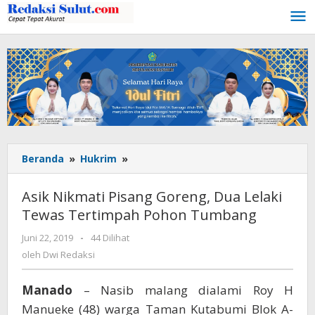
Lewati
ke
konten
Beranda
»
Hukrim
»
Asik
Nikmati
Pisang
Asik Nikmati Pisang Goreng, Dua Lelaki
Goreng,
Tewas Tertimpah Pohon Tumbang
Dua
Lelaki
Juni 22, 2019
oleh
-
44 Dilihat
Tewas
Dwi
oleh
Dwi Redaksi
Tertimpah
Redaksi
Pohon
Manado
– Nasib malang dialami Roy H
Tumbang
Manueke (48) warga Taman Kutabumi Blok A-