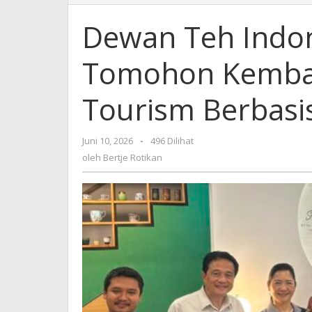
Teh
Indonesia
Dewan Teh Indon
Siap
Dampingi
Tomohon Kemba
Tomohon
Kembangkan
Wellness
Tourism Berbasis
Tourism
Berbasis
Teh
Juni 10, 2026
oleh
-
496 Dilihat
Artisan
Bertje
oleh
Bertje Rotikan
Lokal
Rotikan