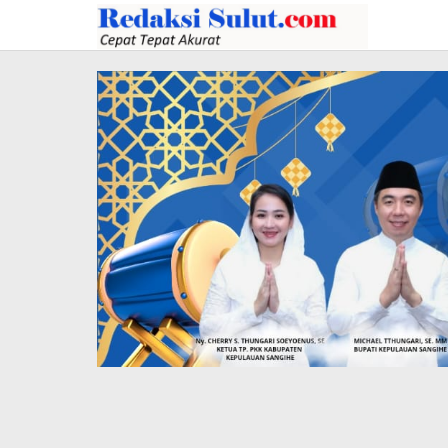
Lewati
ke
konten