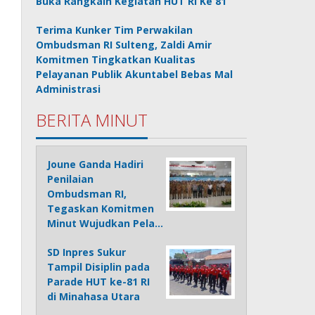
Buka Rangkain Kegiatan HUT RI Ke 81
Terima Kunker Tim Perwakilan
Ombudsman RI Sulteng, Zaldi Amir
Komitmen Tingkatkan Kualitas
Pelayanan Publik Akuntabel Bebas Mal
Administrasi
BERITA MINUT
Joune Ganda Hadiri
Penilaian
Ombudsman RI,
Tegaskan Komitmen
Minut Wujudkan Pela…
SD Inpres Sukur
Tampil Disiplin pada
Parade HUT ke-81 RI
di Minahasa Utara