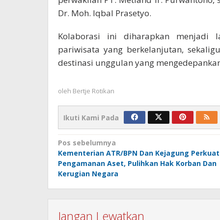
Dr. Moh. Iqbal Prasetyo.
Kolaborasi ini diharapkan menjadi 
pariwisata yang berkelanjutan, sekal
destinasi unggulan yang mengedepankan 
oleh
Bertje Rotikan
Ikuti Kami Pada
Navigasi
Pos sebelumnya
Kementerian ATR/BPN Dan Kejagung Perkuat
pos
Pengamanan Aset, Pulihkan Hak Korban Dan
Kerugian Negara
Jangan Lewatkan