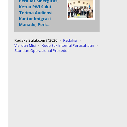
Perkuat Sinergitas,
Ketua PWI Sulut
Terima Audiensi
Kantor Imigrasi
Manado, Perk…
RedaksiSulut.com @2026
Redaksi
Visi dan Misi
Kode Etik Internal Perusahaan
Standart Operasional Prosedur