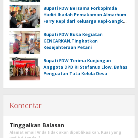
Bupati FDW Bersama Forkopimda
Hadiri Ibadah Pemakaman Almarhum
Farry Repi dari Keluarga Repi-Sangkoy
di Ranomea
Bupati FDW Buka Kegiatan
GENCARKAN,Tingkatkan
Kesejahteraan Petani
Bupati FDW Terima Kunjungan
Anggota DPD RI Stefanus Liow, Bahas
Penguatan Tata Kelola Desa
Komentar
Tinggalkan Balasan
Alamat email Anda tidak akan dipublikasikan.
Ruas yang
wajib ditandai
*