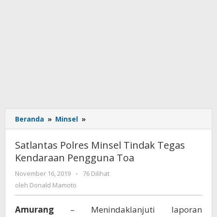
Beranda
»
Minsel
»
Satlantas
Polres
Minsel
Satlantas Polres Minsel Tindak Tegas
Tindak
Kendaraan Pengguna Toa
Tegas
Kendaraan
November 16, 2019
oleh
-
76 Dilihat
Pengguna
Donald
oleh
Donald Mamoto
Toa
Mamoto
Amurang
– Menindaklanjuti laporan