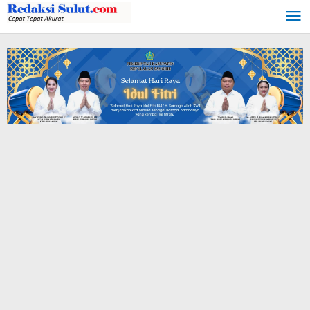
Lewati
ke
konten