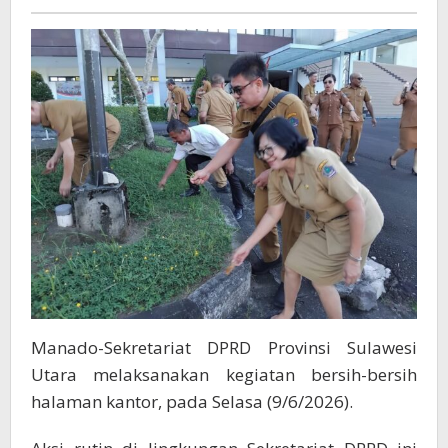
Lingkungan
Kerja
Yang
Bersih
Dan
Nyaman,
Serta
Mendukung
Optimalisasi
Pelayanan
Publik
Manado-Sekretariat DPRD Provinsi Sulawesi
Utara melaksanakan kegiatan bersih-bersih
halaman kantor, pada Selasa (9/6/2026).