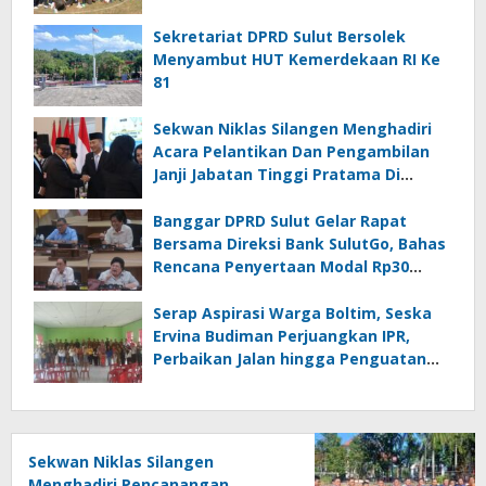
Gubernur Fun Game Mini Soccer
Melawan Tim Kodam XIII Merdeka
Sekretariat DPRD Sulut Bersolek
Menyambut HUT Kemerdekaan RI Ke
81
Sekwan Niklas Silangen Menghadiri
Acara Pelantikan Dan Pengambilan
Janji Jabatan Tinggi Pratama Di
Lingkungan Pemprov Sulut : Turut
Berikan Ucapan Selamat
Banggar DPRD Sulut Gelar Rapat
Bersama Direksi Bank SulutGo, Bahas
Rencana Penyertaan Modal Rp30
Miliar pada KUA-PPAS 2027
Serap Aspirasi Warga Boltim, Seska
Ervina Budiman Perjuangkan IPR,
Perbaikan Jalan hingga Penguatan
UMKM
Sekwan Niklas Silangen
Menghadiri Pencanangan