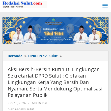
Lewati
ke
konten
Beranda
»
DPRD Prov. Sulut
»
Aksi
Bersih-
Bersih
Aksi Bersih-Bersih Rutin Di Lingkungan
Rutin
Sekretariat DPRD Sulut : Ciptakan
Di
Lingkungan Kerja Yang Bersih Dan
Lingkungan
Sekretariat
Nyaman, Serta Mendukung Optimalisasi
DPRD
Pelayanan Publik
Sulut
:
Juni 10, 2026
oleh
-
643 Dilihat
redaksisulut
Ciptakan
oleh
redaksisulut