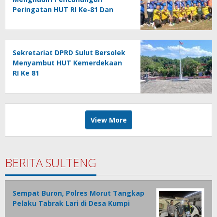
Peringatan HUT RI Ke-81 Dan
HUT Provinsi Ke-62 : Bersama
Gubernur Fun Game Mini Soccer
Melawan Tim Kodam XIII
Merdeka
Sekretariat DPRD Sulut Bersolek
Menyambut HUT Kemerdekaan
RI Ke 81
View More
BERITA SULTENG
Sempat Buron, Polres Morut Tangkap
Pelaku Tabrak Lari di Desa Kumpi