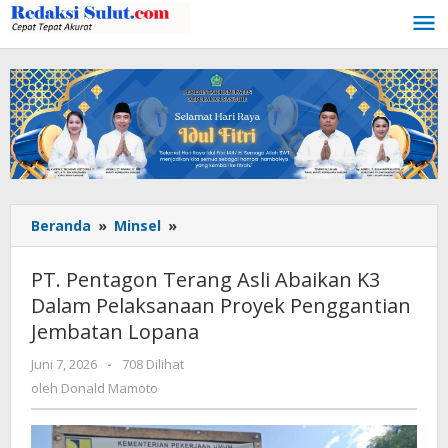
Lewati
ke
konten
Beranda
»
Minsel
»
PT.
Pentagon
Terang
PT. Pentagon Terang Asli Abaikan K3
Asli
Dalam Pelaksanaan Proyek Penggantian
Abaikan
Jembatan Lopana
K3
Dalam
Juni 7, 2026
oleh
-
708 Dilihat
Pelaksanaan
Donald
oleh
Donald Mamoto
Proyek
Mamoto
Penggantian
Jembatan