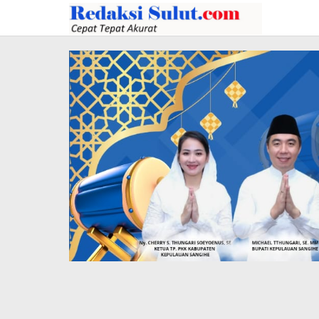
Lewati
ke
konten