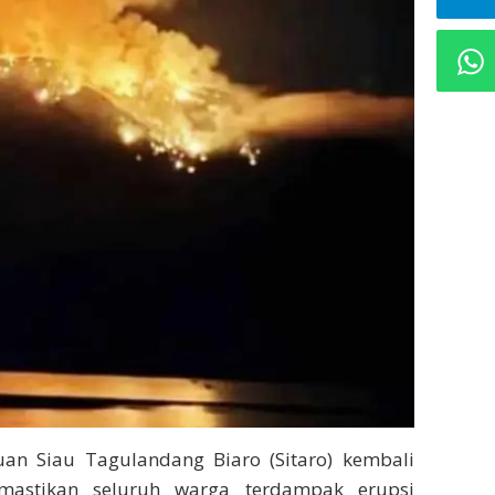
an Siau Tagulandang Biaro (Sitaro) kembali
astikan seluruh warga terdampak erupsi