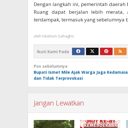
Dengan langkah ini, pemerintah daera
Ruang dapat berjalan lebih merata, 
terdampak, termasuk yang sebelumnya be
oleh
Iskelson Gahagho
Ikuti Kami Pada
Navigasi
Pos sebelumnya
Bupati Ismet Mile Ajak Warga Jaga Kedamaia
pos
dan Tidak Terprovokasi
Jangan Lewatkan