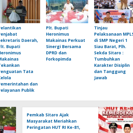
Pelantikan
Plt. Bupati
Tinjau
Penjabat
Heronimus
Pelaksanaan MPL
Sekretaris Daerah,
Makainas Perkuat
di SMP Negeri 1
Plt. Bupati
Sinergi Bersama
Siau Barat, Plh.
Heronimus
DPRD dan
Sekda Sitaro :
Makainas
Forkopimda
Tumbuhkan
Tekankan
Karakter Disiplin
Penguatan Tata
dan Tanggung
Kelola
Jawab
Pemerintahan dan
Pelayanan Publik
Pemkab Sitaro Ajak
Masyarakat Meriahkan
Peringatan HUT RI Ke-81,