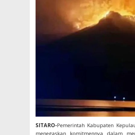
SITARO-
Pemerintah Kabupaten Kepulau
menegaskan komitmennya dalam mem