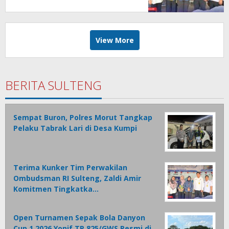
Kualitas Pelayanan Publik
Akuntabel Bebas Mal
Administrasi
View More
BERITA SULTENG
Sempat Buron, Polres Morut Tangkap
Pelaku Tabrak Lari di Desa Kumpi
Terima Kunker Tim Perwakilan
Ombudsman RI Sulteng, Zaldi Amir
Komitmen Tingkatka…
Open Turnamen Sepak Bola Danyon
Cup 1 2026 Yonif TP 825/GWS Resmi di