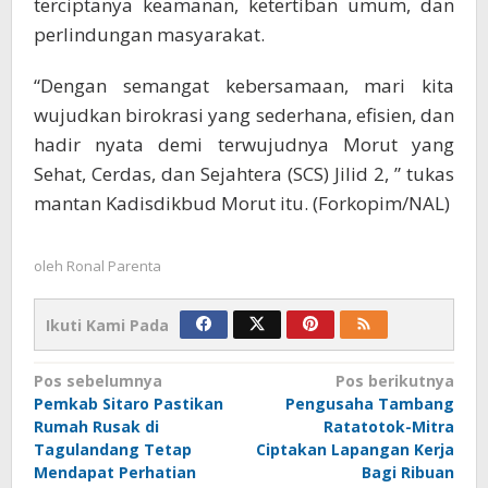
terciptanya keamanan, ketertiban umum, dan
perlindungan masyarakat.
“Dengan semangat kebersamaan, mari kita
wujudkan birokrasi yang sederhana, efisien, dan
hadir nyata demi terwujudnya Morut yang
Sehat, Cerdas, dan Sejahtera (SCS) Jilid 2, ” tukas
mantan Kadisdikbud Morut itu. (Forkopim/NAL)
oleh
Ronal Parenta
Ikuti Kami Pada
Navigasi
Pos sebelumnya
Pos berikutnya
Pemkab Sitaro Pastikan
Pengusaha Tambang
pos
Rumah Rusak di
Ratatotok-Mitra
Tagulandang Tetap
Ciptakan Lapangan Kerja
Mendapat Perhatian
Bagi Ribuan