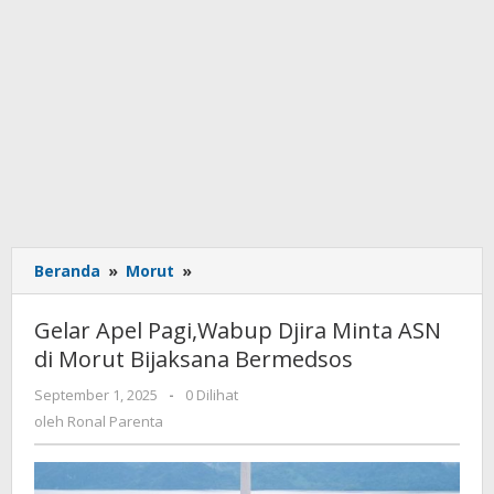
Beranda
»
Morut
»
Gelar
Apel
Pagi,Wabup
Gelar Apel Pagi,Wabup Djira Minta ASN
Djira
di Morut Bijaksana Bermedsos
Minta
ASN
September 1, 2025
oleh
-
0 Dilihat
di
Ronal
oleh
Ronal Parenta
Morut
Parenta
Bijaksana
Bermedsos