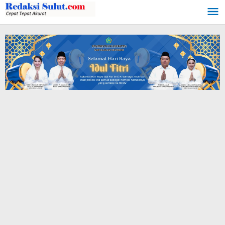
Lewati
ke
konten