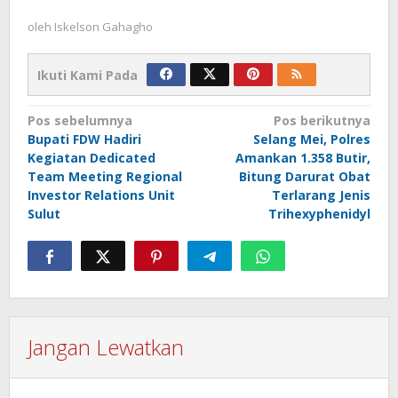
oleh
Iskelson Gahagho
Ikuti Kami Pada
Navigasi
Pos sebelumnya
Pos berikutnya
Bupati FDW Hadiri
Selang Mei, Polres
pos
Kegiatan Dedicated
Amankan 1.358 Butir,
Team Meeting Regional
Bitung Darurat Obat
Investor Relations Unit
Terlarang Jenis
Sulut
Trihexyphenidyl
Jangan Lewatkan