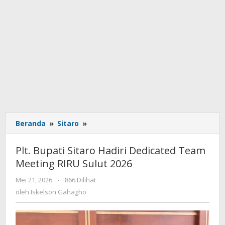
Beranda
»
Sitaro
»
Plt.
Bupati
Sitaro
Plt. Bupati Sitaro Hadiri Dedicated Team
Hadiri
Meeting RIRU Sulut 2026
Dedicated
Team
Mei 21, 2026
oleh
-
866 Dilihat
Meeting
Iskelson
oleh
Iskelson Gahagho
RIRU
Gahagho
Sulut
2026