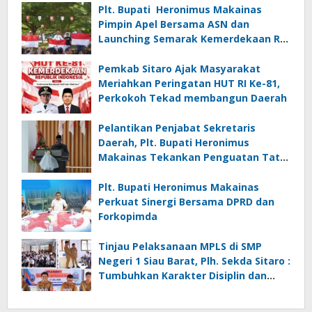
Plt. Bupati Heronimus Makainas
Pimpin Apel Bersama ASN dan
Launching Semarak Kemerdekaan RI
Ke-81
Pemkab Sitaro Ajak Masyarakat
Meriahkan Peringatan HUT RI Ke-81,
Perkokoh Tekad membangun Daerah
Pelantikan Penjabat Sekretaris
Daerah, Plt. Bupati Heronimus
Makainas Tekankan Penguatan Tata
Kelola Pemerintahan dan Pelayanan
Publik
Plt. Bupati Heronimus Makainas
Perkuat Sinergi Bersama DPRD dan
Forkopimda
Tinjau Pelaksanaan MPLS di SMP
Negeri 1 Siau Barat, Plh. Sekda Sitaro :
Tumbuhkan Karakter Disiplin dan
Tanggung Jawab