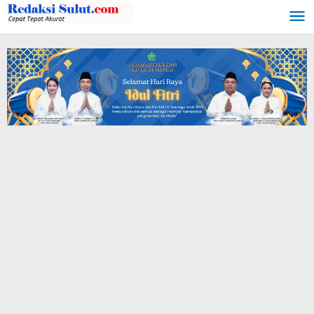
Lewati
ke
konten