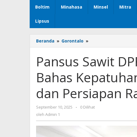
Boltim
Minahasa
Minsel
Mitra
Lipsus
Beranda
»
Gorontalo
»
Pansus
Sawit
DPRD
Pansus Sawit DP
Provinsi
Gorontalo
Bahas Kepatuhan
Bahas
Kepatuhan
Pajak
dan Persiapan R
Perusahaan
dan
Persiapan
September 10, 2025
oleh
-
0 Dilihat
Rapat
Admin
oleh
Admin 1
dengan
1
KPK