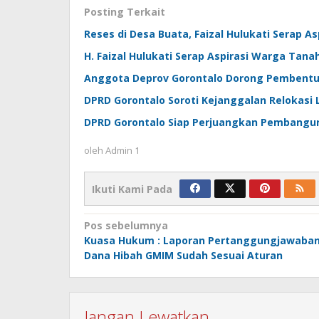
Posting Terkait
Reses di Desa Buata, Faizal Hulukati Serap As
H. Faizal Hulukati Serap Aspirasi Warga Tana
Anggota Deprov Gorontalo Dorong Pembentu
DPRD Gorontalo Soroti Kejanggalan Relokasi
DPRD Gorontalo Siap Perjuangkan Pembangun
oleh
Admin 1
Ikuti Kami Pada
Navigasi
Pos sebelumnya
Kuasa Hukum : Laporan Pertanggungjawaba
pos
Dana Hibah GMIM Sudah Sesuai Aturan
Jangan Lewatkan