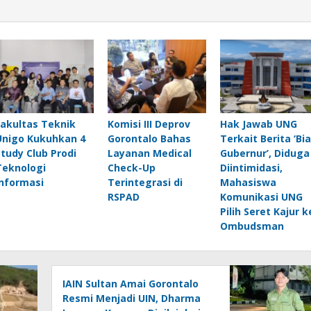
Fakultas Teknik
Komisi III Deprov
Hak Jawab UNG
Unigo Kukuhkan 4
Gorontalo Bahas
Terkait Berita ‘Bia
Study Club Prodi
Layanan Medical
Gubernur’, Diduga
Teknologi
Check-Up
Diintimidasi,
Informasi
Terintegrasi di
Mahasiswa
RSPAD
Komunikasi UNG
Pilih Seret Kajur k
Ombudsman
IAIN Sultan Amai Gorontalo
Resmi Menjadi UIN, Dharma