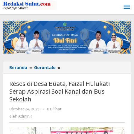
Lewati
ke
konten
Beranda
»
Gorontalo
»
Reses
di
Desa
Reses di Desa Buata, Faizal Hulukati
Buata,
Serap Aspirasi Soal Kanal dan Bus
Faizal
Sekolah
Hulukati
Serap
Oktober 24, 2025
oleh
-
0 Dilihat
Aspirasi
Admin
oleh
Admin 1
Soal
1
Kanal
dan