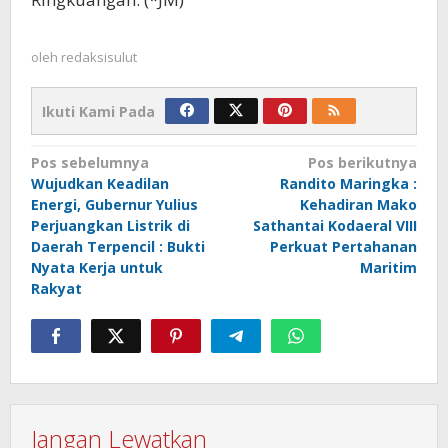
oleh
redaksisulut
Ikuti Kami Pada
Navigasi
Pos sebelumnya
Pos berikutnya
Wujudkan Keadilan
Randito Maringka :
pos
Energi, Gubernur Yulius
Kehadiran Mako
Perjuangkan Listrik di
Sathantai Kodaeral VIII
Daerah Terpencil : Bukti
Perkuat Pertahanan
Nyata Kerja untuk
Maritim
Rakyat
Jangan Lewatkan