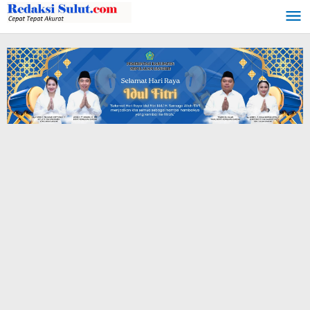
Lewati
ke
konten