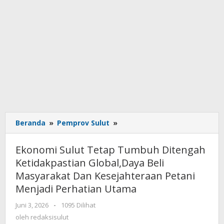
Beranda
»
Pemprov Sulut
»
Ekonomi
Sulut
Tetap
Ekonomi Sulut Tetap Tumbuh Ditengah
Tumbuh
Ketidakpastian Global,Daya Beli
Ditengah
Masyarakat Dan Kesejahteraan Petani
Ketidakpastian
Global,Daya
Menjadi Perhatian Utama
Beli
Juni 3, 2026
oleh
-
1095 Dilihat
Masyarakat
redaksisulut
oleh
redaksisulut
Dan