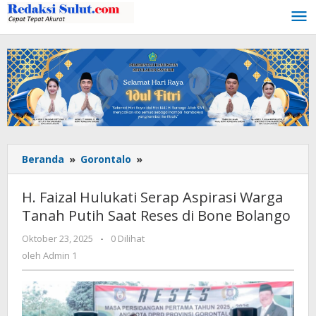
Lewati
ke
konten
Beranda
»
Gorontalo
»
H.
Faizal
Hulukati
H. Faizal Hulukati Serap Aspirasi Warga
Serap
Tanah Putih Saat Reses di Bone Bolango
Aspirasi
Warga
Oktober 23, 2025
oleh
-
0 Dilihat
Tanah
Admin
oleh
Admin 1
Putih
1
Saat
Reses
di