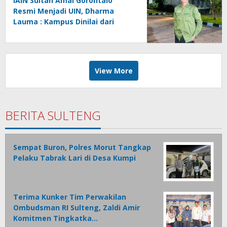
IAIN Sultan Amai Gorontalo
Resmi Menjadi UIN, Dharma
Lauma : Kampus Dinilai dari
Gagasan, Bukan Status.
View More
BERITA SULTENG
Sempat Buron, Polres Morut Tangkap
Pelaku Tabrak Lari di Desa Kumpi
Terima Kunker Tim Perwakilan
Ombudsman RI Sulteng, Zaldi Amir
Komitmen Tingkatka…