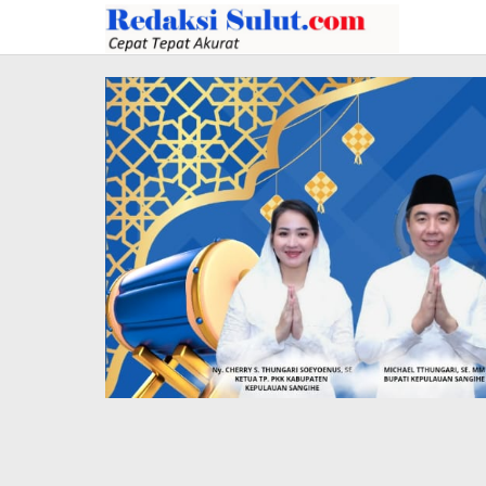
Lewati
ke
konten