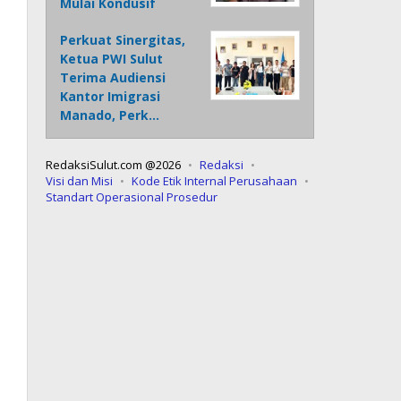
Mulai Kondusif
Perkuat Sinergitas,
Ketua PWI Sulut
Terima Audiensi
Kantor Imigrasi
Manado, Perk…
RedaksiSulut.com @2026
Redaksi
Visi dan Misi
Kode Etik Internal Perusahaan
Standart Operasional Prosedur