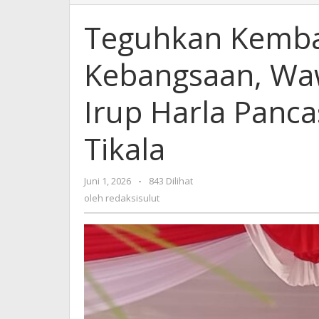
Kembali
Komitmen
Teguhkan Kemba
Kebangsaan,
Wawali
Kebangsaan, Waw
Richard
Sualang
Irup
Irup Harla Panca
Harla
Pancasila
Tikala
2026
di
Lapangan
Juni 1, 2026
oleh
-
843 Dilihat
Tikala
redaksisulut
oleh
redaksisulut