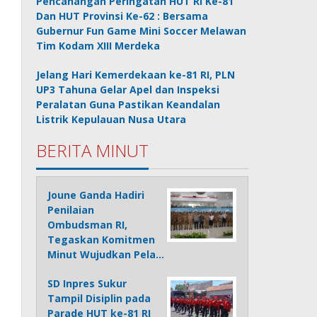
Pencanangan Peringatan HUT RI Ke-81
Dan HUT Provinsi Ke-62 : Bersama
Gubernur Fun Game Mini Soccer Melawan
Tim Kodam XIII Merdeka
Jelang Hari Kemerdekaan ke-81 RI, PLN
UP3 Tahuna Gelar Apel dan Inspeksi
Peralatan Guna Pastikan Keandalan
Listrik Kepulauan Nusa Utara
BERITA MINUT
Joune Ganda Hadiri
Penilaian
Ombudsman RI,
Tegaskan Komitmen
Minut Wujudkan Pela…
SD Inpres Sukur
Tampil Disiplin pada
Parade HUT ke-81 RI