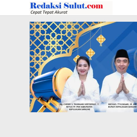
Lewati
ke
konten