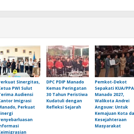
Perkuat Sinergitas,
DPC PDIP Manado
Pemkot-Dekot
Ketua PWI Sulut
Kemas Peringatan
Sepakati KUA/PPA
Terima Audiensi
30 Tahun Peristiwa
Manado 2027,
Kantor Imigrasi
Kudatuli dengan
Walikota Andrei
Manado, Perkuat
Refleksi Sejarah
Angouw: Untuk
Sinergi
Kemajuan Kota d
Penyebarluasan
Kesejahteraan
Informasi
Masyarakat
Keimigrasian