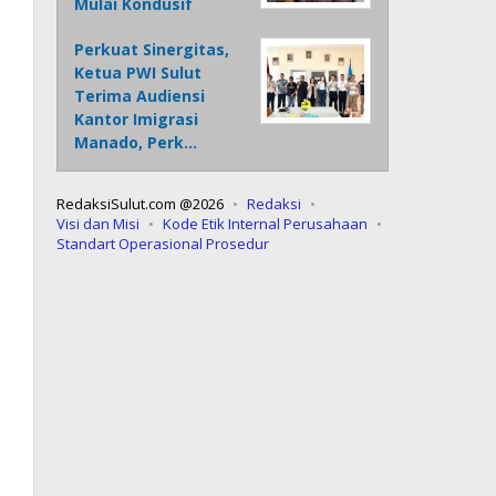
Mulai Kondusif
Perkuat Sinergitas,
Ketua PWI Sulut
Terima Audiensi
Kantor Imigrasi
Manado, Perk…
RedaksiSulut.com @2026
Redaksi
Visi dan Misi
Kode Etik Internal Perusahaan
Standart Operasional Prosedur