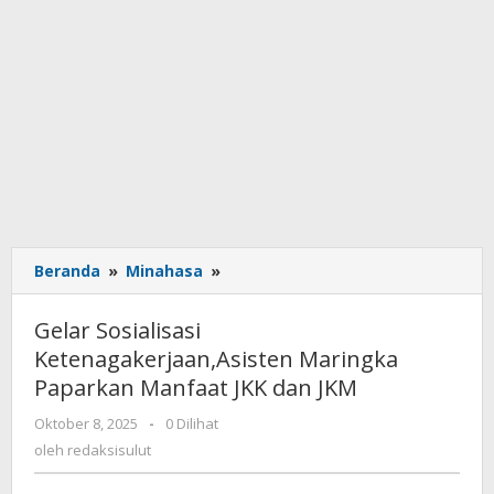
Beranda
»
Minahasa
»
Gelar
Sosialisasi
Ketenagakerjaan,Asisten
Gelar Sosialisasi
Maringka
Ketenagakerjaan,Asisten Maringka
Paparkan
Paparkan Manfaat JKK dan JKM
Manfaat
JKK
Oktober 8, 2025
oleh
-
0 Dilihat
dan
redaksisulut
oleh
redaksisulut
JKM