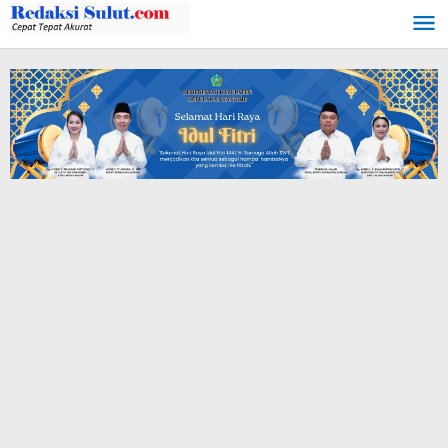
Lewati
ke
konten