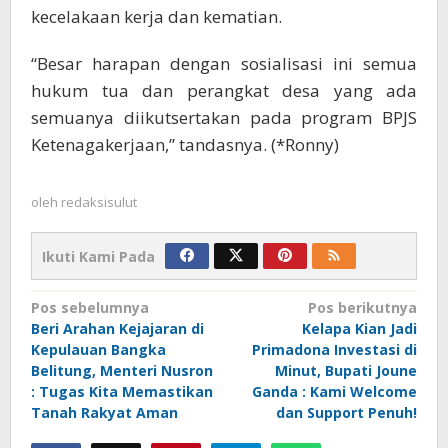
kecelakaan kerja dan kematian.
“Besar harapan dengan sosialisasi ini semua
hukum tua dan perangkat desa yang ada
semuanya diikutsertakan pada program BPJS
Ketenagakerjaan,” tandasnya. (*Ronny)
oleh
redaksisulut
Ikuti Kami Pada
Navigasi
Pos sebelumnya
Pos berikutnya
Beri Arahan Kejajaran di
Kelapa Kian Jadi
pos
Kepulauan Bangka
Primadona Investasi di
Belitung, Menteri Nusron
Minut, Bupati Joune
: Tugas Kita Memastikan
Ganda : Kami Welcome
Tanah Rakyat Aman
dan Support Penuh!