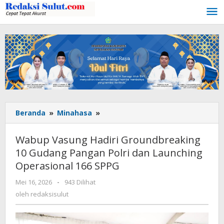
Lewati
ke
konten
Beranda
»
Minahasa
»
Wabup
Vasung
Hadiri
Wabup Vasung Hadiri Groundbreaking
Groundbreaking
10 Gudang Pangan Polri dan Launching
10
Operasional 166 SPPG
Gudang
Pangan
Mei 16, 2026
oleh
-
943 Dilihat
Polri
redaksisulut
oleh
redaksisulut
dan
Launching
Operasional