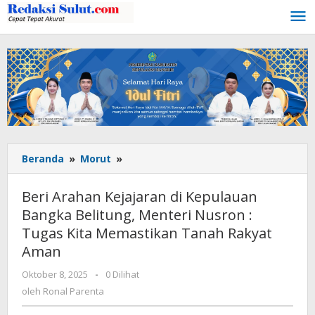
Lewati
ke
konten
Beranda
»
Morut
»
Beri
Arahan
Kejajaran
Beri Arahan Kejajaran di Kepulauan
di
Bangka Belitung, Menteri Nusron :
Kepulauan
Tugas Kita Memastikan Tanah Rakyat
Bangka
Belitung,
Aman
Menteri
Oktober 8, 2025
oleh
-
0 Dilihat
Nusron
Ronal
oleh
Ronal Parenta
:
Parenta
Tugas