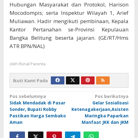
Hubungan Masyarakat dan Protokol, Harison
Mocodompis; serta Inspektur Wilayah 1, Arief
Muliawan. Hadir mengikuti pembinaan, Kepala
Kantor Pertanahan se-Provinsi Kepulauan
Bangka Belitung beserta jajaran. (GE/RT/Hms
ATR BPN/NAL)
oleh
Ronal Parenta
Ikuti Kami Pada
Navigasi
Pos sebelumnya
Pos berikutnya
Sidak Mendadak di Pasar
Gelar Sosialisasi
pos
Sonder, Bupati Robby
Ketenagakerjaan,Asisten
Pastikan Harga Sembako
Maringka Paparkan
Aman
Manfaat JKK dan JKM