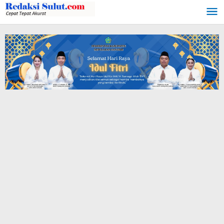
Lewati
ke
konten