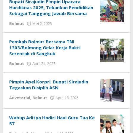
Bupati Sirajudin Pimpin Upacara
Hardiknas 2025, Tekankan Pendidikan
Sebagai Tanggung Jawab Bersama
Bolmut
Mei 2, 2025
oleh
redaksisulut
Pemkab Bolmut Bersama TNI
1303/Bolmong Gelar Kerja Bakti
Serentak di Sangkub
Bolmut
April 24, 2025
oleh
redaksisulut
Pimpin Apel Korpri, Bupati Sirajudin
Tegaskan Disiplin ASN
Advetorial
,
Bolmut
April 18, 2025
oleh
redaksisulut
Wabup Aditya Hadiri Haul Guru Tua Ke
57