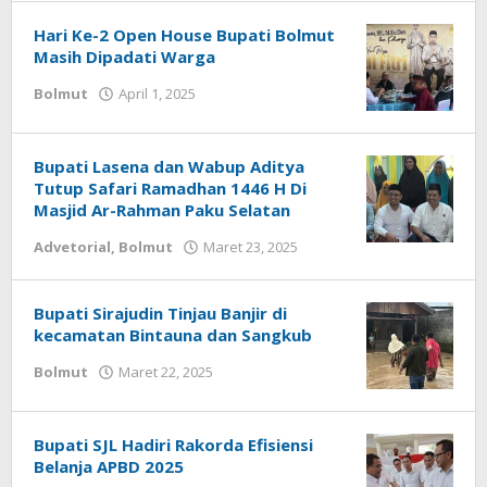
Babay
Hari Ke-2 Open House Bupati Bolmut
Masih Dipadati Warga
Bolmut
April 1, 2025
oleh
Ricky
Babay
Bupati Lasena dan Wabup Aditya
Tutup Safari Ramadhan 1446 H Di
Masjid Ar-Rahman Paku Selatan
Advetorial
,
Bolmut
Maret 23, 2025
oleh
Ricky
Babay
Bupati Sirajudin Tinjau Banjir di
kecamatan Bintauna dan Sangkub
Bolmut
Maret 22, 2025
oleh
Ricky
Babay
Bupati SJL Hadiri Rakorda Efisiensi
Belanja APBD 2025