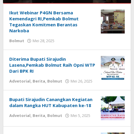
Bolmut
Ikut Webinar P4GN Bersama
Juli
Kemendagri RI,Pemkab Bolmut
14,
Tegaskan Komitmen Berantas
2025
Narkoba
oleh
Bolmut
Mei 28, 2025
oleh
Iskelson
redaksisulut
Gahagho
Diterima Bupati Sirajudin
Lasena,Pemkab Bolmut Raih Opni WTP
Dari BPK RI
Advetorial
,
Berita
,
Bolmut
Mei 26, 2025
oleh
redaksisulut
Bupati Sirajudin Canangkan Kegiatan
dalam Rangka HUT Kabupaten ke-18
Advetorial
,
Berita
,
Bolmut
Mei 5, 2025
oleh
redaksisulut