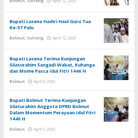
Bolmut
,
Sulteng
April 12, 2025
oleh
Ricky
Babay
Bupati Lasena Hadiri Haul Guru Tua
Ke-57 Palu
Bolmut
,
Sulteng
April 12, 2025
oleh
Ricky
Babay
Bupati Lasena Terima Kunjungan
Silaturahim Sangadi Wakat, Kuhanga
dan Mome Pasca Idul Fitri 1446 H
Bolmut
April 2, 2025
oleh
Ricky
Babay
Bupati Bolmut Terima Kunjungan
Silaturahim Anggota DPRD Bolmut
Dalam Momentum Perayaan Idul Fitri
1446 H
Bolmut
April 1, 2025
oleh
Ricky