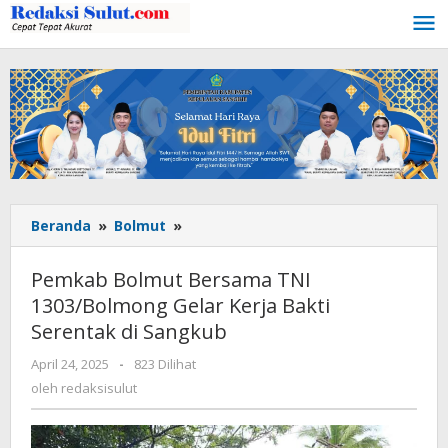
Lewati
ke
konten
Beranda
»
Bolmut
»
Pemkab
Bolmut
Bersama
Pemkab Bolmut Bersama TNI
TNI
1303/Bolmong Gelar Kerja Bakti
1303/Bolmong
Serentak di Sangkub
Gelar
Kerja
April 24, 2025
oleh
-
823 Dilihat
Bakti
redaksisulut
oleh
redaksisulut
Serentak
di
Sangkub