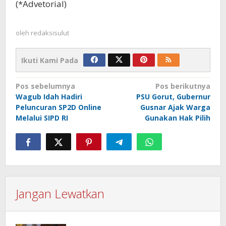
(*Advetorial)
oleh
redaksisulut
Ikuti Kami Pada
Navigasi
Pos sebelumnya
Pos berikutnya
Wagub Idah Hadiri
PSU Gorut, Gubernur
pos
Peluncuran SP2D Online
Gusnar Ajak Warga
Melalui SIPD RI
Gunakan Hak Pilih
Jangan Lewatkan