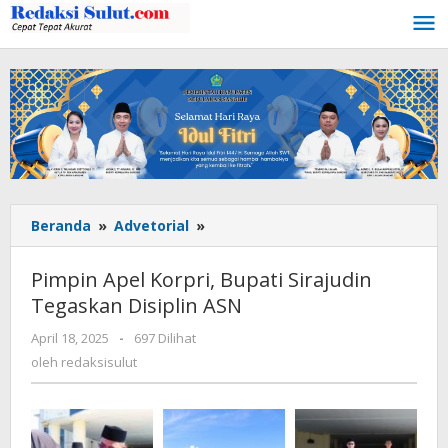
Lewati
ke
konten
Beranda
»
Advetorial
»
Pimpin
Apel
Korpri,
Pimpin Apel Korpri, Bupati Sirajudin
Bupati
Tegaskan Disiplin ASN
Sirajudin
Tegaskan
April 18, 2025
oleh
-
697 Dilihat
Disiplin
redaksisulut
oleh
redaksisulut
ASN