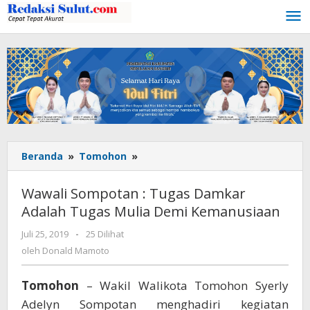
Lewati
ke
konten
Beranda
»
Tomohon
»
Wawali
Sompotan
:
Wawali Sompotan : Tugas Damkar
Tugas
Adalah Tugas Mulia Demi Kemanusiaan
Damkar
Adalah
Juli 25, 2019
oleh
-
25 Dilihat
Tugas
Donald
oleh
Donald Mamoto
Mulia
Mamoto
Demi
Tomohon
– Wakil Walikota Tomohon Syerly
Kemanusiaan
Adelyn Sompotan menghadiri kegiatan