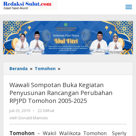
Lewati
ke
konten
Beranda
»
Tomohon
»
Wawali
Sompotan
Buka
Wawali Sompotan Buka Kegiatan
Kegiatan
Penyusunan Rancangan Perubahan
Penyusunan
RPJPD Tomohon 2005-2025
Rancangan
Perubahan
Juli 25, 2019
oleh
-
22 Dilihat
RPJPD
Donald
oleh
Donald Mamoto
Tomohon
Mamoto
2005-
2025
Tomohon
– Wakil Walikota Tomohon Syerly