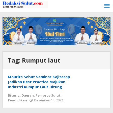
Lewati
ke
konten
Tag:
Rumput laut
Maurits Sebut Seminar Kajiterap
Jadikan Best Practice Majukan
Industri Rumput Laut Bitung
Bitung
,
Daerah
,
Pemprov Sulut
,
Pendidikan
Desember 14, 2022
oleh
Wesly
Tamasiro