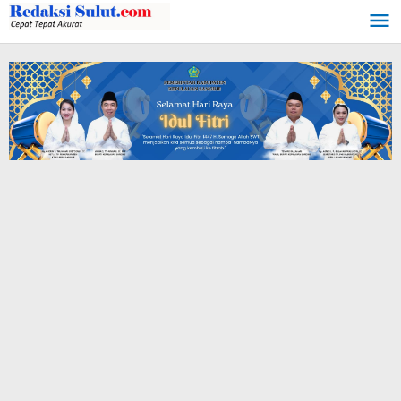
Lewati
ke
konten