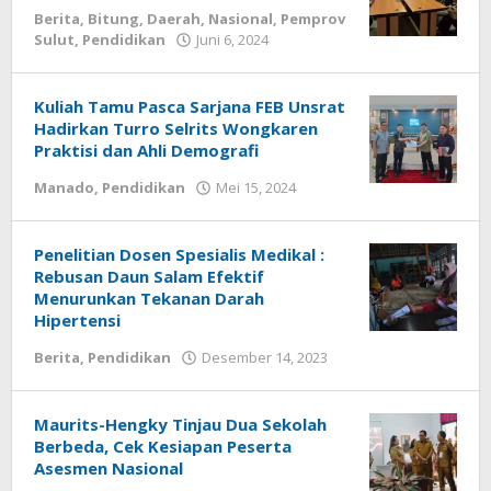
Berita
,
Bitung
,
Daerah
,
Nasional
,
Pemprov
Sulut
,
Pendidikan
Juni 6, 2024
oleh
Wesly
Tamasiro
Kuliah Tamu Pasca Sarjana FEB Unsrat
Hadirkan Turro Selrits Wongkaren
Praktisi dan Ahli Demografi
Manado
,
Pendidikan
Mei 15, 2024
oleh
redaksisulut
Penelitian Dosen Spesialis Medikal :
Rebusan Daun Salam Efektif
Menurunkan Tekanan Darah
Hipertensi
Berita
,
Pendidikan
Desember 14, 2023
oleh
redaksisulut
Maurits-Hengky Tinjau Dua Sekolah
Berbeda, Cek Kesiapan Peserta
Asesmen Nasional