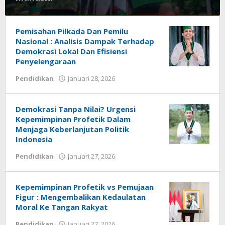
Pendidikan
Pemisahan Pilkada Dan Pemilu
Januari
Nasional : Analisis Dampak Terhadap
28,
Demokrasi Lokal Dan Efisiensi
2026
Penyelengaraan
oleh
Pendidikan
Januari 28, 2026
oleh
Admin
Admin
1
1
Demokrasi Tanpa Nilai? Urgensi
Kepemimpinan Profetik Dalam
Menjaga Keberlanjutan Politik
Indonesia
Pendidikan
Januari 27, 2026
oleh
Admin
1
Kepemimpinan Profetik vs Pemujaan
Figur : Mengembalikan Kedaulatan
Moral Ke Tangan Rakyat
Pendidikan
Januari 27, 2026
oleh