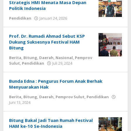
Strategis HMI Menata Masa Depan
Politik Indonesia
Pendidikan
Januari 24, 2026
oleh
Admin
1
Prof. Dr. Rumadi Ahmad Sebut KSP
Dukung Suksesnya Festival HAM
Bitung
Berita
,
Bitung
,
Daerah
,
Nasional
,
Pemprov
Sulut
,
Pendidikan
Juli 29, 2024
oleh
Wesly
Tamasiro
Bunda Edna : Pengurus Forum Anak Berhak
Menyuarakan Hak
Berita
,
Bitung
,
Daerah
,
Pemprov Sulut
,
Pendidikan
Juni 13, 2024
oleh
Wesly
Tamasiro
Bitung Bakal Jadi Tuan Rumah Festival
HAM ke-10 Se-Indonesia