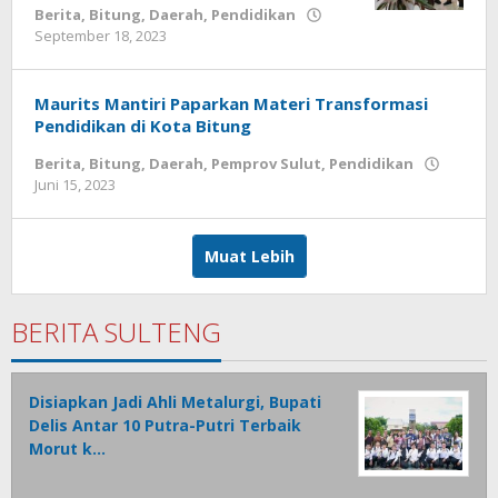
Berita
,
Bitung
,
Daerah
,
Pendidikan
September 18, 2023
oleh
Wesly
Tamasiro
Maurits Mantiri Paparkan Materi Transformasi
Pendidikan di Kota Bitung
Berita
,
Bitung
,
Daerah
,
Pemprov Sulut
,
Pendidikan
Juni 15, 2023
oleh
Wesly
Tamasiro
Muat Lebih
BERITA SULTENG
Disiapkan Jadi Ahli Metalurgi, Bupati
Delis Antar 10 Putra-Putri Terbaik
Morut k…