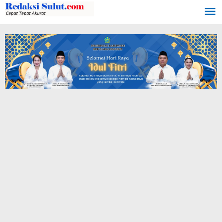
Lewati
ke
konten