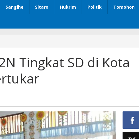
Sangihe
Sitaro
Hukrim
Politik
Tomohon
2N Tingkat SD di Kota
ertukar