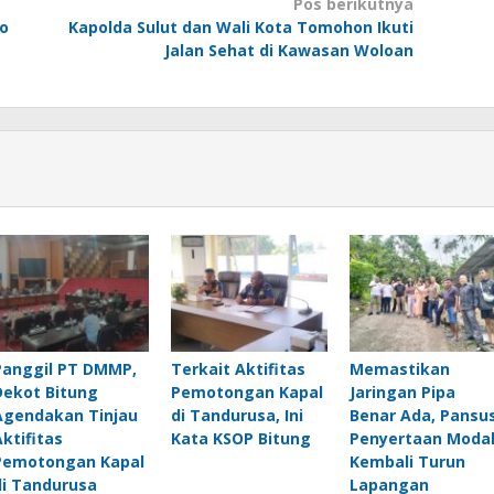
Pos berikutnya
go
Kapolda Sulut dan Wali Kota Tomohon Ikuti
Jalan Sehat di Kawasan Woloan
Panggil PT DMMP,
Terkait Aktifitas
Memastikan
Dekot Bitung
Pemotongan Kapal
Jaringan Pipa
Agendakan Tinjau
di Tandurusa, Ini
Benar Ada, Pansu
Aktifitas
Kata KSOP Bitung
Penyertaan Moda
Pemotongan Kapal
Kembali Turun
di Tandurusa
Lapangan