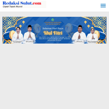
Lewati
ke
konten