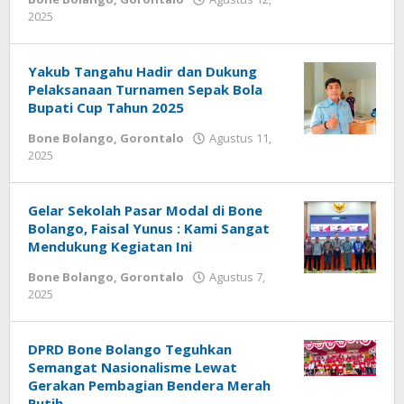
2025
oleh
Admin
1
Yakub Tangahu Hadir dan Dukung
Pelaksanaan Turnamen Sepak Bola
Bupati Cup Tahun 2025
Bone Bolango
,
Gorontalo
Agustus 11,
2025
oleh
Admin
1
Gelar Sekolah Pasar Modal di Bone
Bolango, Faisal Yunus : Kami Sangat
Mendukung Kegiatan Ini
Bone Bolango
,
Gorontalo
Agustus 7,
2025
oleh
Admin
1
DPRD Bone Bolango Teguhkan
Semangat Nasionalisme Lewat
Gerakan Pembagian Bendera Merah
Putih