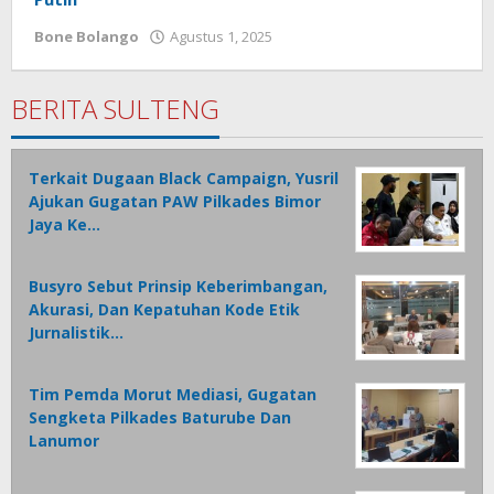
Bone Bolango
Agustus 1, 2025
oleh
Admin
1
BERITA SULTENG
Terkait Dugaan Black Campaign, Yusril
Ajukan Gugatan PAW Pilkades Bimor
Jaya Ke…
Busyro Sebut Prinsip Keberimbangan,
Akurasi, Dan Kepatuhan Kode Etik
Jurnalistik…
Tim Pemda Morut Mediasi, Gugatan
Sengketa Pilkades Baturube Dan
Lanumor