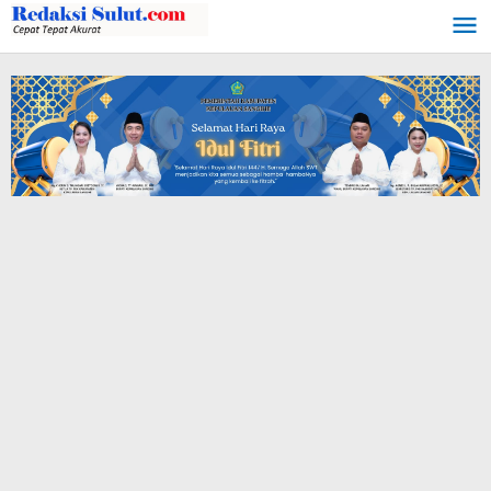
Lewati
ke
konten