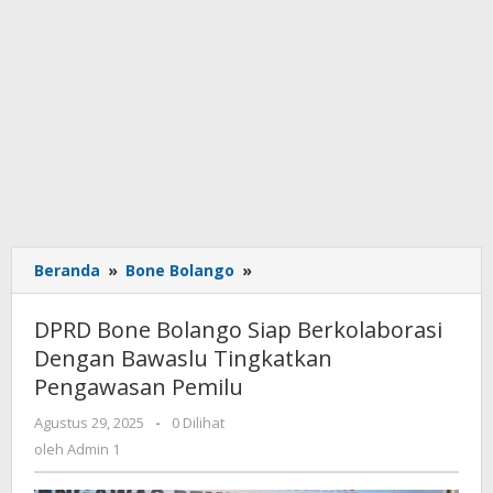
Beranda
»
Bone Bolango
»
DPRD
Bone
Bolango
DPRD Bone Bolango Siap Berkolaborasi
Siap
Dengan Bawaslu Tingkatkan
Berkolaborasi
Pengawasan Pemilu
Dengan
Bawaslu
Agustus 29, 2025
oleh
-
0 Dilihat
Tingkatkan
Admin
oleh
Admin 1
Pengawasan
1
Pemilu