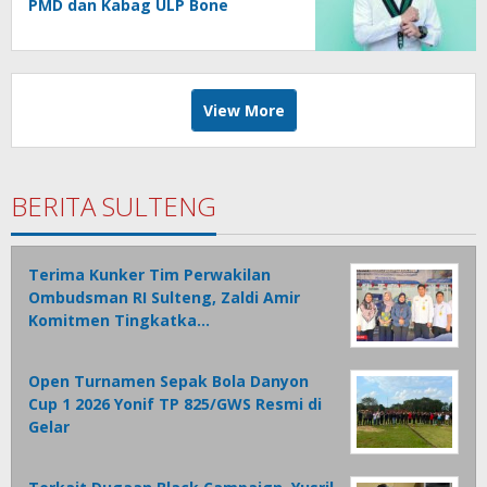
PMD dan Kabag ULP Bone
Bolango, Soroti Dugaan ‘Abuse
of Power’
View More
BERITA SULTENG
Terima Kunker Tim Perwakilan
Ombudsman RI Sulteng, Zaldi Amir
Komitmen Tingkatka…
Open Turnamen Sepak Bola Danyon
Cup 1 2026 Yonif TP 825/GWS Resmi di
Gelar