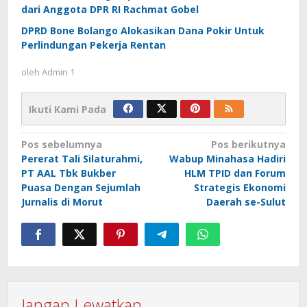
dari Anggota DPR RI Rachmat Gobel
DPRD Bone Bolango Alokasikan Dana Pokir Untuk
Perlindungan Pekerja Rentan
oleh
Admin 1
Ikuti Kami Pada
Navigasi
Pos sebelumnya
Pos berikutnya
Pererat Tali Silaturahmi,
Wabup Minahasa Hadiri
pos
PT AAL Tbk Bukber
HLM TPID dan Forum
Puasa Dengan Sejumlah
Strategis Ekonomi
Jurnalis di Morut
Daerah se-Sulut
Jangan Lewatkan