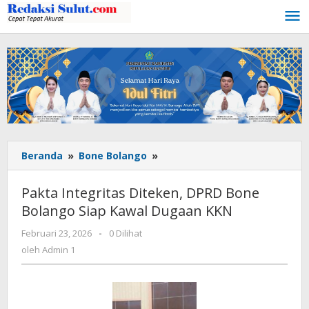
Lewati
ke
konten
Beranda
»
Bone Bolango
»
Pakta
Integritas
Diteken,
Pakta Integritas Diteken, DPRD Bone
DPRD
Bolango Siap Kawal Dugaan KKN
Bone
Bolango
Februari 23, 2026
oleh
-
0 Dilihat
Siap
Admin
oleh
Admin 1
Kawal
1
Dugaan
KKN