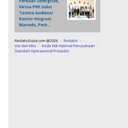
Perkuat Sinergitas,
Ketua PWI Sulut
Terima Audiensi
Kantor Imigrasi
Manado, Perk…
RedaksiSulut.com @2026
Redaksi
Visi dan Misi
Kode Etik Internal Perusahaan
Standart Operasional Prosedur