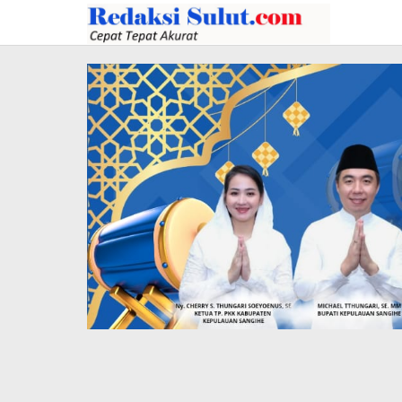
Lewati
ke
konten