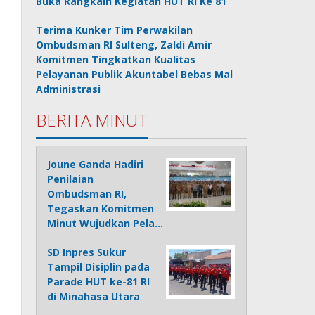
Buka Rangkain Kegiatan HUT RI Ke 81
Terima Kunker Tim Perwakilan
Ombudsman RI Sulteng, Zaldi Amir
Komitmen Tingkatkan Kualitas
Pelayanan Publik Akuntabel Bebas Mal
Administrasi
BERITA MINUT
Joune Ganda Hadiri
Penilaian
Ombudsman RI,
Tegaskan Komitmen
Minut Wujudkan Pela…
SD Inpres Sukur
Tampil Disiplin pada
Parade HUT ke-81 RI
di Minahasa Utara