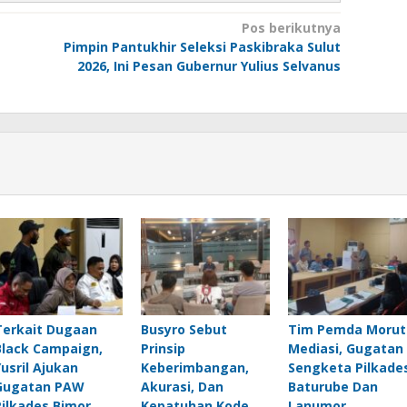
Pos berikutnya
Pimpin Pantukhir Seleksi Paskibraka Sulut
2026, Ini Pesan Gubernur Yulius Selvanus
Terkait Dugaan
Busyro Sebut
Tim Pemda Morut
Black Campaign,
Prinsip
Mediasi, Gugatan
Yusril Ajukan
Keberimbangan,
Sengketa Pilkade
Gugatan PAW
Akurasi, Dan
Baturube Dan
Pilkades Bimor
Kepatuhan Kode
Lanumor