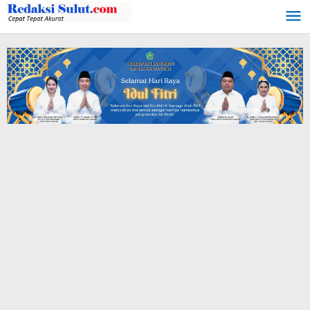
Lewati
ke
konten