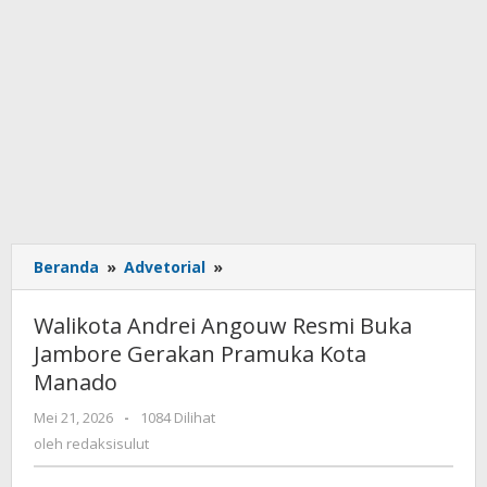
Beranda
»
Advetorial
»
Walikota
Andrei
Angouw
Walikota Andrei Angouw Resmi Buka
Resmi
Jambore Gerakan Pramuka Kota
Buka
Manado
Jambore
Gerakan
Mei 21, 2026
oleh
-
1084 Dilihat
Pramuka
redaksisulut
oleh
redaksisulut
Kota
Manado