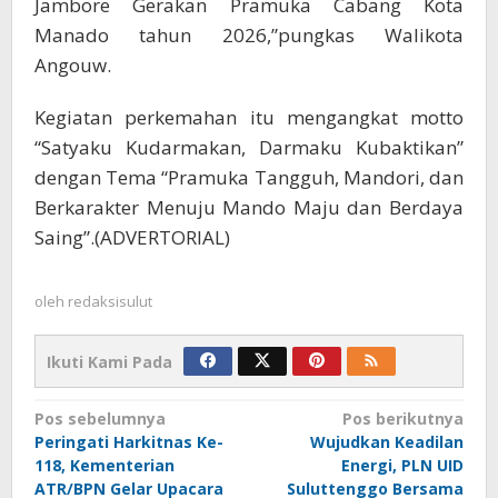
Jambore Gerakan Pramuka Cabang Kota
Manado tahun 2026,”pungkas Walikota
Angouw.
Kegiatan perkemahan itu mengangkat motto
“Satyaku Kudarmakan, Darmaku Kubaktikan”
dengan Tema “Pramuka Tangguh, Mandori, dan
Berkarakter Menuju Mando Maju dan Berdaya
Saing”.(ADVERTORIAL)
oleh
redaksisulut
Ikuti Kami Pada
Navigasi
Pos sebelumnya
Pos berikutnya
Peringati Harkitnas Ke-
Wujudkan Keadilan
pos
118, Kementerian
Energi, PLN UID
ATR/BPN Gelar Upacara
Suluttenggo Bersama