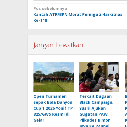
Navigasi
Pos sebelumnya
Kantah ATR/BPN Morut Peringati Harkitnas
pos
Ke-118
Jangan Lewatkan
Open Turnamen
Terkait Dugaan
Sepak Bola Danyon
Black Campaign,
Cup 1 2026 Yonif TP
Yusril Ajukan
825/GWS Resmi di
Gugatan PAW
Gelar
Pilkades Bimor
Jaya Ke Panpel
E