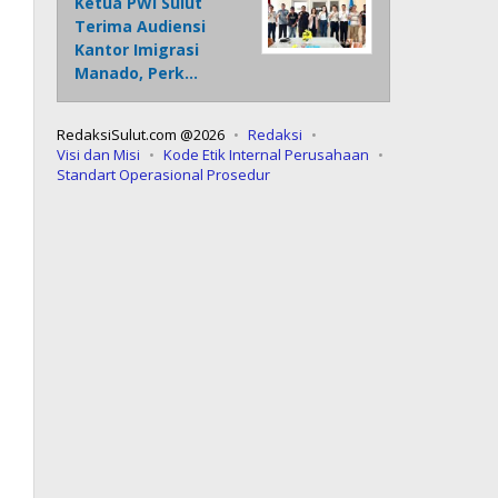
Ketua PWI Sulut
Terima Audiensi
Kantor Imigrasi
Manado, Perk…
RedaksiSulut.com @2026
Redaksi
Visi dan Misi
Kode Etik Internal Perusahaan
Standart Operasional Prosedur