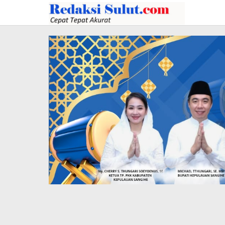
Lewati
ke
konten