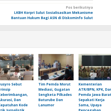
Pos berikutnya
LKBH Korpri Sulut Sosialisasikan Mekanisme
Bantuan Hukum Bagi ASN di Diskominfo Sulut
Busyro Sebut
Tim Pemda Morut
Kementerian
Prinsip
Mediasi, Gugatan
ATR/BPN, KPK, Da
Keberimbangan,
Sengketa Pilkades
Pemda Jawa Bara
Akurasi, Dan
Baturube Dan
Sepakati Kerja
Kepatuhan Kode
Lanumor
Sama, Upaya
tik Jurnalistik,
Pencegahan