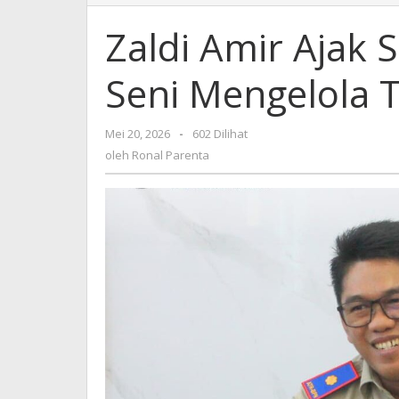
Amir
Ajak
Zaldi Amir Ajak 
Seluruh
Pegawai
Seni Mengelola 
Miliki
Seni
Mengelola
Mei 20, 2026
oleh
-
602 Dilihat
Tantangan
Ronal
oleh
Ronal Parenta
Parenta