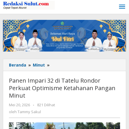
Lewati
ke
konten
Beranda
»
Minut
»
Panen
Impari
32
Panen Impari 32 di Tatelu Rondor
di
Perkuat Optimisme Ketahanan Pangan
Tatelu
Minut
Rondor
Perkuat
Mei 20, 2026
oleh
-
821 Dilihat
Optimisme
Tammy
oleh
Tammy Sakul
Ketahanan
Sakul
Pangan
Minut