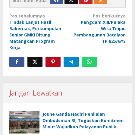
Ikuti Kami Pada
Navigasi
Pos sebelumnya
Pos berikutnya
Tindak Lanjut Hasil
Pangdam XIII/Palaka
pos
Rakernas, Perkumpulan
Wira Tinjau
Senior GMKI Bitung
Pembangunan Batalyon
Matangkan Program
TP 825/GYS
Kerja
Jangan Lewatkan
Joune Ganda Hadiri Penilaian
Ombudsman RI, Tegaskan Komitmen
Minut Wujudkan Pelayanan Publik
Berkualitas